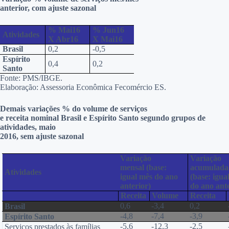
anterior, com ajuste sazonal
% Mai16
% Jun16
Atividades
X Abr16
X Mai16
Brasil
0,2
-0,5
Espírito
0,4
0,2
Santo
Fonte: PMS/IBGE.
Elaboração: Assessoria Econômica Fecomércio ES.
Demais variações % do volume de serviços
e receita nominal Brasil e Espírito Santo segundo grupos de
atividades, maio
2016, sem ajuste sazonal
Variação
Variação
mensal (base:
acumulada
Atividades
igual mês do ano
(base: igua
anterior)
do ano ante
Receita
Volume
Receita
0,6
-3,4
0,2
Brasil
-4,8
-7,4
-3,9
Espírito Santo
-5,6
-12,3
-2,5
Serviços prestados às famílias