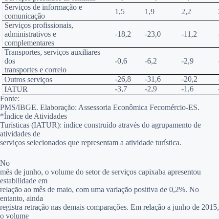
Serviços de informação e
1,5
1,9
2,2
comunicação
Serviços profissionais,
administrativos e
-18,2
-23,0
-11,2
complementares
Transportes, serviços auxiliares
dos
-0,6
-6,2
-2,9
transportes e correio
-26,8
-31,6
-20,2
Outros serviços
-3,7
-2,9
-1,6
IATUR
Fonte:
PMS/IBGE. Elaboração: Assessoria Econômica Fecomércio-ES.
*Índice de Atividades
Turísticas (IATUR): índice construído através do agrupamento de
atividades de
serviços selecionados que representam a atividade turística.
No
mês de junho, o volume do setor de serviços capixaba apresentou
estabilidade em
relação ao mês de maio, com uma variação positiva de 0,2%. No
entanto, ainda
registra retração nas demais comparações. Em relação a junho de 2015,
o volume