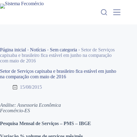
Pular
para
o
conteúdo
Página inicial
›
Notícias
›
Sem categoria
›
Setor de Serviços
capixaba e brasileiro fica estável em junho na comparação
com maio de 2016
Setor de Serviços capixaba e brasileiro fica estável em junho
na comparação com maio de 2016
15/08/2015
Análise: Assessoria Econômica
Fecomércio-ES
Pesquisa Mensal de Serviços – PMS – IBGE
Variação % volume de serviços mês/mês