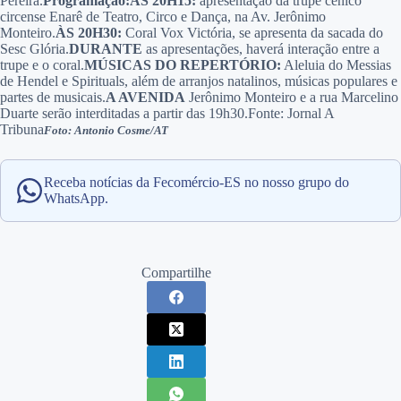
Pereira.
Programação:
ÀS 20H15:
apresentação da trupe cênico
circense Enarê de Teatro, Circo e Dança, na Av. Jerônimo
Monteiro.
ÀS 20H30:
Coral Vox Victória, se apresenta da sacada do
Sesc Glória.
DURANTE
as apresentações, haverá interação entre a
trupe e o coral.
MÚSICAS DO REPERTÓRIO:
Aleluia do Messias
de Hendel e Spirituals, além de arranjos natalinos, músicas populares e
partes de musicais.
A AVENIDA
Jerônimo Monteiro e a rua Marcelino
Duarte serão interditadas a partir das 19h30.Fonte: Jornal A
Tribuna
Foto: Antonio Cosme/AT
Receba notícias da Fecomércio-ES no nosso grupo do
WhatsApp.
Compartilhe