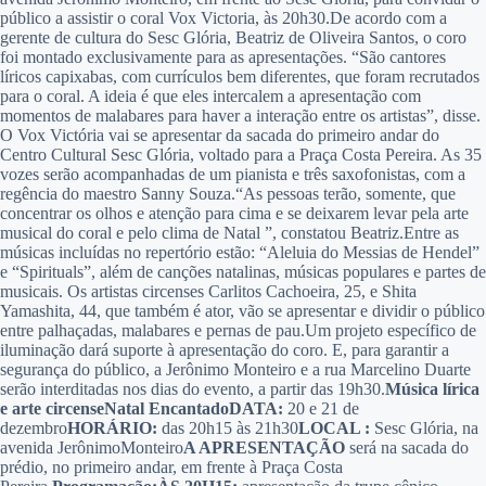
público a assistir o coral Vox Victoria, às 20h30.De acordo com a
gerente de cultura do Sesc Glória, Beatriz de Oliveira Santos, o coro
foi montado exclusivamente para as apresentações. “São cantores
líricos capixabas, com currículos bem diferentes, que foram recrutados
para o coral. A ideia é que eles intercalem a apresentação com
momentos de malabares para haver a interação entre os artistas”, disse.
O Vox Victória vai se apresentar da sacada do primeiro andar do
Centro Cultural Sesc Glória, voltado para a Praça Costa Pereira. As 35
vozes serão acompanhadas de um pianista e três saxofonistas, com a
regência do maestro Sanny Souza.“As pessoas terão, somente, que
concentrar os olhos e atenção para cima e se deixarem levar pela arte
musical do coral e pelo clima de Natal ”, constatou Beatriz.Entre as
músicas incluídas no repertório estão: “Aleluia do Messias de Hendel”
e “Spirituals”, além de canções natalinas, músicas populares e partes de
musicais. Os artistas circenses Carlitos Cachoeira, 25, e Shita
Yamashita, 44, que também é ator, vão se apresentar e dividir o público
entre palhaçadas, malabares e pernas de pau.Um projeto específico de
iluminação dará suporte à apresentação do coro. E, para garantir a
segurança do público, a Jerônimo Monteiro e a rua Marcelino Duarte
serão interditadas nos dias do evento, a partir das 19h30.
Música lírica
e arte circense
Natal Encantado
DATA:
20 e 21 de
dezembro
HORÁRIO:
das 20h15 às 21h30
LOCAL :
Sesc Glória, na
avenida JerônimoMonteiro
A APRESENTAÇÃO
será na sacada do
prédio, no primeiro andar, em frente à Praça Costa