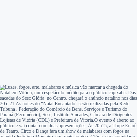
Luzes, fogos, arte, malabares e música vão marcar a chegada do
Natal em Vitória, num espetáculo inédito para o público capixaba. Das
sacadas do Sesc Glória, no Centro, chegará o anúncio natalino nos dias
20 e 21.
As noites do “Natal Encantado” serão realizadas pela Rede
Tribuna , Federação do Comércio de Bens, Serviços e Turismo do
Paraná (Fecomércio), Sesc, Instituto Sincades, Câmara de Dirigentes
Lojistas de Vitória (CDL) e Prefeitura de Vitória.O evento é aberto ao
público e vai contar com duas apresentações. Às 20h15, a Trupe Enarê
de Teatro, Circo e Dança fará um show de malabares com fogos na
avenida Jerônimo Monteiro, em frente ao Sesc Glória, para convidar o