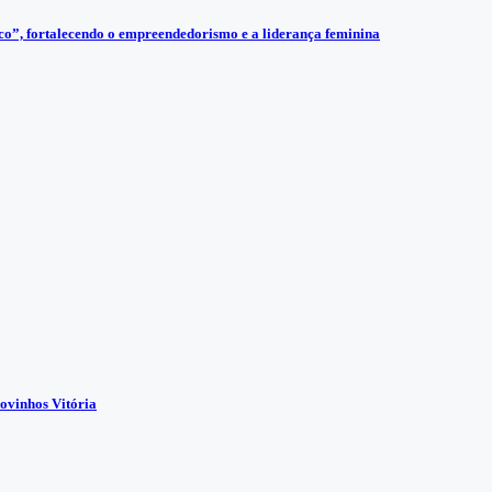
”, fortalecendo o empreendedorismo e a liderança feminina
ovinhos Vitória