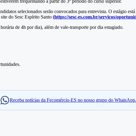
estiverem frequentando a partir do 3º período do curso superior.
candidatos selecionados serão convocados para entrevista. O estágio es
 site do Sesc Espírito Santo
(
https://sesc-es.com.br/servicos/oportuni
orária de 4h por dia), além de vale-transporte por dia estagiado.
rtunidades.
Receba notícias da Fecomércio-ES no nosso grupo do WhatsApp