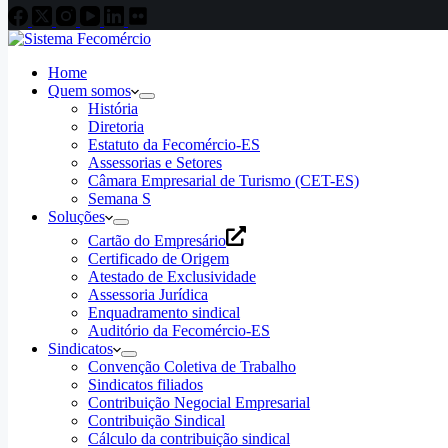
Home
Quem somos
História
Diretoria
Estatuto da Fecomércio-ES
Assessorias e Setores
Câmara Empresarial de Turismo (CET-ES)
Semana S
Soluções
Cartão do Empresário
Certificado de Origem
Atestado de Exclusividade
Assessoria Jurídica
Enquadramento sindical
Auditório da Fecomércio-ES
Sindicatos
Convenção Coletiva de Trabalho
Sindicatos filiados
Contribuição Negocial Empresarial
Contribuição Sindical
Cálculo da contribuição sindical