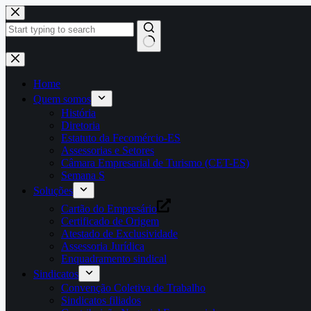
Pular
para
o
conteúdo
Home
Quem somos
História
Diretoria
Estatuto da Fecomércio-ES
Assessorias e Setores
Câmara Empresarial de Turismo (CET-ES)
Semana S
Soluções
Cartão do Empresário
Certificado de Origem
Atestado de Exclusividade
Assessoria Jurídica
Enquadramento sindical
Sindicatos
Convenção Coletiva de Trabalho
Sindicatos filiados