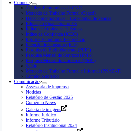
Connect
Análises Econômicas da CNC
Mercado de Trabalho Formal (Caged)
Datas comemorativas – Expectativa de vendas
Educação Financeira no ES
Índice de Atividades Turísticas
Índice de Confiança (ICEC)
Informe Econômico Fecomércio
Intenção de Consumo (ICF)
Pesquisa de Endividamento (PEIC)
Pesquisa Mensal de Serviços (PMS)
Pesquisa Mensal do Comércio (PMC)
Saúde
Mercado de Trabalho Formal e Informal (PNAD-T)
Comércio exterior
Comunicação
Assessoria de imprensa
Notícias
Relatório de Gestão 2025
Comércio News
Galeria de imagens
Informe Jurídico
Informe Tributário
Relatório Institucional 2024