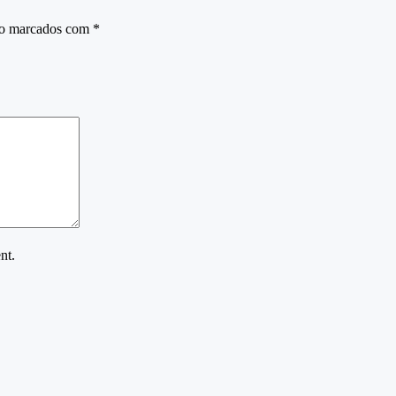
ão marcados com
*
nt.