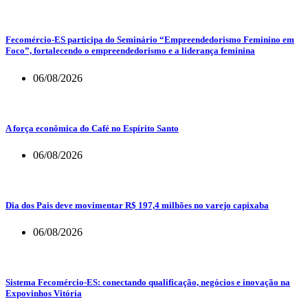
Fecomércio-ES participa do Seminário “Empreendedorismo Feminino em
Foco”, fortalecendo o empreendedorismo e a liderança feminina
06/08/2026
A força econômica do Café no Espírito Santo
06/08/2026
Dia dos Pais deve movimentar R$ 197,4 milhões no varejo capixaba
06/08/2026
Sistema Fecomércio-ES: conectando qualificação, negócios e inovação na
Expovinhos Vitória