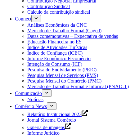
Contribuição Negocial Empresarial
Contribuição Sindical
Cálculo da contribuição sindical
Connect
Análises Econômicas da CNC
Mercado de Trabalho Formal (Caged)
Datas comemorativas – Expectativa de vendas
Educação Financeira no ES
Índice de Atividades Turísticas
Índice de Confiança (ICEC)
Informe Econômico Fecomércio
Intenção de Consumo (ICF)
Pesquisa de Endividamento (PEIC)
Pesquisa Mensal de Serviços (PMS)
Pesquisa Mensal do Comércio (PMC)
Mercado de Trabalho Formal e Informal (PNAD-T)
Comunicação
Notícias
Comércio News
Relatório Institucional 2023
Jornal Sistema Comércio
Galeria de imagens
Informe Jurídico