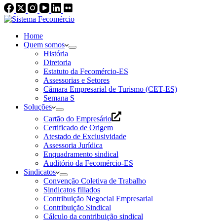
Home
Quem somos
História
Diretoria
Estatuto da Fecomércio-ES
Assessorias e Setores
Câmara Empresarial de Turismo (CET-ES)
Semana S
Soluções
Cartão do Empresário
Certificado de Origem
Atestado de Exclusividade
Assessoria Jurídica
Enquadramento sindical
Auditório da Fecomércio-ES
Sindicatos
Convenção Coletiva de Trabalho
Sindicatos filiados
Contribuição Negocial Empresarial
Contribuição Sindical
Cálculo da contribuição sindical