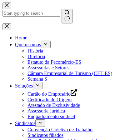
Pular
para
o
conteúdo
Home
Quem somos
História
Diretoria
Estatuto da Fecomércio-ES
Assessorias e Setores
Câmara Empresarial de Turismo (CET-ES)
Semana S
Soluções
Cartão do Empresário
Certificado de Origem
Atestado de Exclusividade
Assessoria Jurídica
Enquadramento sindical
Sindicatos
Convenção Coletiva de Trabalho
Sindicatos filiados