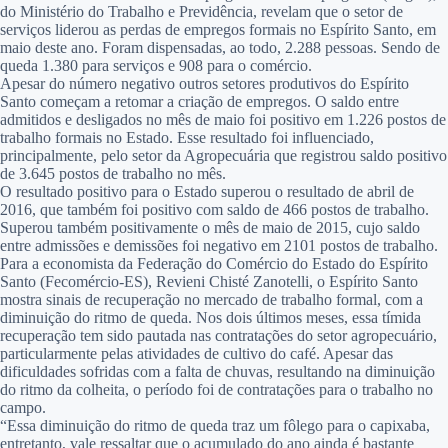
do Ministério do Trabalho e Previdência, revelam que o setor de
serviços liderou as perdas de empregos formais no Espírito Santo, em
maio deste ano. Foram dispensadas, ao todo, 2.288 pessoas. Sendo de
queda 1.380 para serviços e 908 para o comércio.
Apesar do número negativo outros setores produtivos do Espírito
Santo começam a retomar a criação de empregos. O saldo entre
admitidos e desligados no mês de maio foi positivo em 1.226 postos de
trabalho formais no Estado. Esse resultado foi influenciado,
principalmente, pelo setor da Agropecuária que registrou saldo positivo
de 3.645 postos de trabalho no mês.
O resultado positivo para o Estado superou o resultado de abril de
2016, que também foi positivo com saldo de 466 postos de trabalho.
Superou também positivamente o mês de maio de 2015, cujo saldo
entre admissões e demissões foi negativo em 2101 postos de trabalho.
Para a economista da Federação do Comércio do Estado do Espírito
Santo (Fecomércio-ES), Revieni Chisté Zanotelli, o Espírito Santo
mostra sinais de recuperação no mercado de trabalho formal, com a
diminuição do ritmo de queda. Nos dois últimos meses, essa tímida
recuperação tem sido pautada nas contratações do setor agropecuário,
particularmente pelas atividades de cultivo do café. Apesar das
dificuldades sofridas com a falta de chuvas, resultando na diminuição
do ritmo da colheita, o período foi de contratações para o trabalho no
campo.
“Essa diminuição do ritmo de queda traz um fôlego para o capixaba,
entretanto, vale ressaltar que o acumulado do ano ainda é bastante