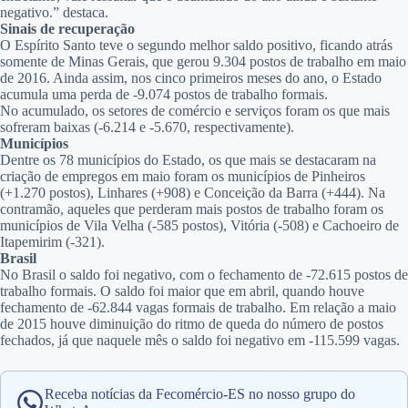
negativo.” destaca.
Sinais de recuperação
O Espírito Santo teve o segundo melhor saldo positivo, ficando atrás
somente de Minas Gerais, que gerou 9.304 postos de trabalho em maio
de 2016. Ainda assim, nos cinco primeiros meses do ano, o Estado
acumula uma perda de -9.074 postos de trabalho formais.
No acumulado, os setores de comércio e serviços foram os que mais
sofreram baixas (-6.214 e -5.670, respectivamente).
Municípios
Dentre os 78 municípios do Estado, os que mais se destacaram na
criação de empregos em maio foram os municípios de Pinheiros
(+1.270 postos), Linhares (+908) e Conceição da Barra (+444). Na
contramão, aqueles que perderam mais postos de trabalho foram os
municípios de Vila Velha (-585 postos), Vitória (-508) e Cachoeiro de
Itapemirim (-321).
Brasil
No Brasil o saldo foi negativo, com o fechamento de -72.615 postos de
trabalho formais. O saldo foi maior que em abril, quando houve
fechamento de -62.844 vagas formais de trabalho. Em relação a maio
de 2015 houve diminuição do ritmo de queda do número de postos
fechados, já que naquele mês o saldo foi negativo em -115.599 vagas.
Receba notícias da Fecomércio-ES no nosso grupo do