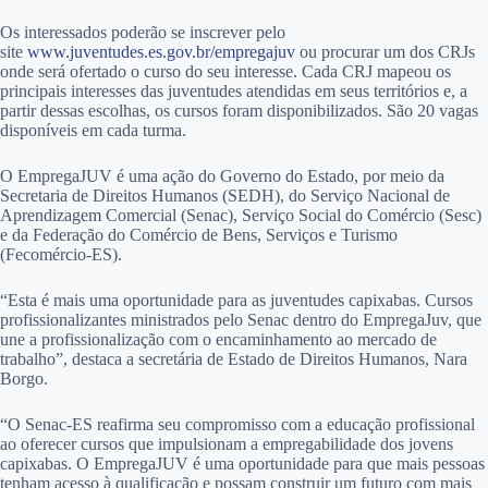
Os interessados poderão se inscrever pelo
site
www.juventudes.es.gov.br/empregajuv
ou procurar um dos CRJs
onde será ofertado o curso do seu interesse. Cada CRJ mapeou os
principais interesses das juventudes atendidas em seus territórios e, a
partir dessas escolhas, os cursos foram disponibilizados. São 20 vagas
disponíveis em cada turma.
O EmpregaJUV é uma ação do Governo do Estado, por meio da
Secretaria de Direitos Humanos (SEDH), do Serviço Nacional de
Aprendizagem Comercial (Senac), Serviço Social do Comércio (Sesc)
e da Federação do Comércio de Bens, Serviços e Turismo
(Fecomércio-ES).
“Esta é mais uma oportunidade para as juventudes capixabas. Cursos
profissionalizantes ministrados pelo Senac dentro do EmpregaJuv, que
une a profissionalização com o encaminhamento ao mercado de
trabalho”, destaca a secretária de Estado de Direitos Humanos, Nara
Borgo.
“O Senac-ES reafirma seu compromisso com a educação profissional
ao oferecer cursos que impulsionam a empregabilidade dos jovens
capixabas. O EmpregaJUV é uma oportunidade para que mais pessoas
tenham acesso à qualificação e possam construir um futuro com mais