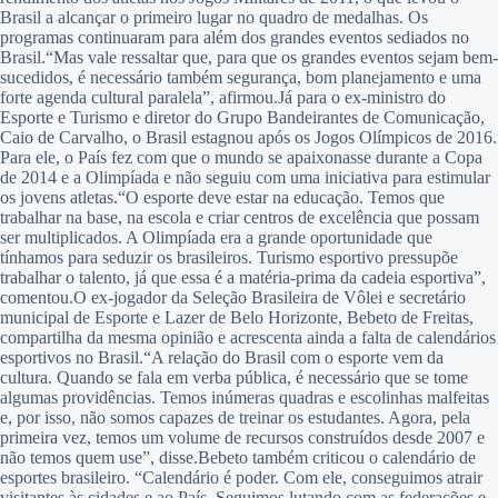
Brasil a alcançar o primeiro lugar no quadro de medalhas. Os
programas continuaram para além dos grandes eventos sediados no
Brasil.“Mas vale ressaltar que, para que os grandes eventos sejam bem-
sucedidos, é necessário também segurança, bom planejamento e uma
forte agenda cultural paralela”, afirmou.Já para o ex-ministro do
Esporte e Turismo e diretor do Grupo Bandeirantes de Comunicação,
Caio de Carvalho, o Brasil estagnou após os Jogos Olímpicos de 2016.
Para ele, o País fez com que o mundo se apaixonasse durante a Copa
de 2014 e a Olimpíada e não seguiu com uma iniciativa para estimular
os jovens atletas.“O esporte deve estar na educação. Temos que
trabalhar na base, na escola e criar centros de excelência que possam
ser multiplicados. A Olimpíada era a grande oportunidade que
tínhamos para seduzir os brasileiros. Turismo esportivo pressupõe
trabalhar o talento, já que essa é a matéria-prima da cadeia esportiva”,
comentou.O ex-jogador da Seleção Brasileira de Vôlei e secretário
municipal de Esporte e Lazer de Belo Horizonte, Bebeto de Freitas,
compartilha da mesma opinião e acrescenta ainda a falta de calendários
esportivos no Brasil.“A relação do Brasil com o esporte vem da
cultura. Quando se fala em verba pública, é necessário que se tome
algumas providências. Temos inúmeras quadras e escolinhas malfeitas
e, por isso, não somos capazes de treinar os estudantes. Agora, pela
primeira vez, temos um volume de recursos construídos desde 2007 e
não temos quem use”, disse.Bebeto também criticou o calendário de
esportes brasileiro. “Calendário é poder. Com ele, conseguimos atrair
visitantes às cidades e ao País. Seguimos lutando com as federações e