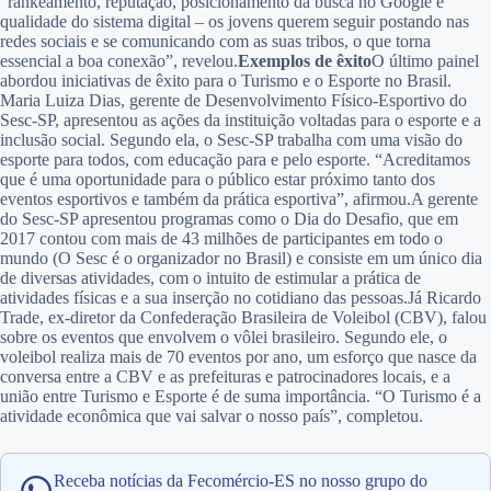
“rankeamento, reputação, posicionamento da busca no Google e
qualidade do sistema digital – os jovens querem seguir postando nas
redes sociais e se comunicando com as suas tribos, o que torna
essencial a boa conexão”, revelou.
Exemplos de êxito
O último painel
abordou iniciativas de êxito para o Turismo e o Esporte no Brasil.
Maria Luiza Dias, gerente de Desenvolvimento Físico-Esportivo do
Sesc-SP, apresentou as ações da instituição voltadas para o esporte e a
inclusão social. Segundo ela, o Sesc-SP trabalha com uma visão do
esporte para todos, com educação para e pelo esporte. “Acreditamos
que é uma oportunidade para o público estar próximo tanto dos
eventos esportivos e também da prática esportiva”, afirmou.A gerente
do Sesc-SP apresentou programas como o Dia do Desafio, que em
2017 contou com mais de 43 milhões de participantes em todo o
mundo (O Sesc é o organizador no Brasil) e consiste em um único dia
de diversas atividades, com o intuito de estimular a prática de
atividades físicas e a sua inserção no cotidiano das pessoas.Já Ricardo
Trade, ex-diretor da Confederação Brasileira de Voleibol (CBV), falou
sobre os eventos que envolvem o vôlei brasileiro. Segundo ele, o
voleibol realiza mais de 70 eventos por ano, um esforço que nasce da
conversa entre a CBV e as prefeituras e patrocinadores locais, e a
união entre Turismo e Esporte é de suma importância. “O Turismo é a
atividade econômica que vai salvar o nosso país”, completou.
Receba notícias da Fecomércio-ES no nosso grupo do