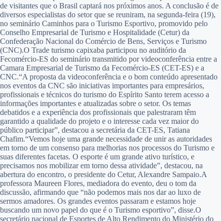
de visitantes que o Brasil captará nos próximos anos. A conclusão é de
diversos especialistas do setor que se reuniram, na segunda-feira (19),
no seminário Caminhos para o Turismo Esportivo, promovido pelo
Conselho Empresarial de Turismo e Hospitalidade (Cetur) da
Confederação Nacional do Comércio de Bens, Serviços e Turismo
(CNC).O Trade turismo capixaba participou no auditório da
Fecomércio-ES do seminário transmitido por videoconferência entre a
Camara Empresarial de Turismo da Fecomércio-ES (CET-ES) e a
CNC.“A proposta da videoconferência e o bom conteúdo apresentado
nos eventos da CNC são iniciativas importantes para empresários,
profissionais e técnicos do turismo do Espírito Santo terem acesso a
informações importantes e atualizadas sobre o setor. Os temas
debatidos e a experiência dos profissionais que palestraram têm
garantido a qualidade do projeto e o interesse cada vez maior do
público participar”, destacou a secretária da CET-ES, Tatiana
Chafim.“Vemos hoje uma grande necessidade de unir as autoridades
em torno de um consenso para melhorias nos processos do Turismo e
suas diferentes facetas. O esporte é um grande ativo turístico, e
precisamos nos mobilizar em torno dessa atividade”, destacou, na
abertura do encontro, o presidente do Cetur, Alexandre Sampaio.A
professora Maureen Flores, mediadora do evento, deu o tom da
discussão, afirmando que “não podemos mais nos dar ao luxo de
sermos amadores. Os grandes eventos passaram e estamos hoje
buscando um novo papel do que é o Turismo esportivo”, disse.O
secretário nacional de Esportes de Alto Rendimento do Ministério do