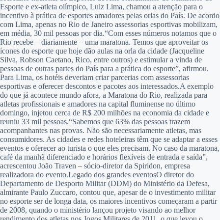
Esporte e ex-atleta olímpico, Luiz Lima, chamou a atenção para o
incentivo à prática de esportes amadores pelas orlas do País. De acordo
com Lima, apenas no Rio de Janeiro assessorias esportivas mobilizam,
em média, 30 mil pessoas por dia.“Com esses números notamos que o
Rio recebe – diariamente – uma maratona. Temos que aproveitar os
ícones do esporte que hoje dão aulas na orla da cidade (Jacqueline
Silva, Robson Caetano, Rico, entre outros) e estimular a vinda de
pessoas de outras partes do País para a prática do esporte”, afirmou.
Para Lima, os hotéis deveriam criar parcerias com assessorias
esportivas e oferecer descontos e pacotes aos interessados.A exemplo
do que já acontece mundo afora, a Maratona do Rio, realizada para
atletas profissionais e amadores na capital fluminense no último
domingo, injetou cerca de R$ 200 milhões na economia da cidade e
reuniu 33 mil pessoas.“Sabemos que 63% das pessoas trazem
acompanhantes nas provas. Não são necessariamente atletas, mas
consumidores. As cidades e redes hoteleiras têm que se adaptar a esses
eventos e oferecer ao turista o que eles precisam. No caso da maratona,
café da manhã diferenciado e horários flexíveis de entrada e saída”,
acrescentou João Traven – sócio-diretor da Spiridon, empresa
realizadora do evento.Legado dos grandes eventosO diretor do
Departamento de Desporto Militar (DDM) do Ministério da Defesa,
almirante Paulo Zuccaro, contou que, apesar de o investimento militar
no esporte ser de longa data, os maiores incentivos começaram a partir
de 2008, quando o ministério lançou projeto visando ao melhor
rendimento dos atletas nos Jogos Militares de 2011, o que levou o