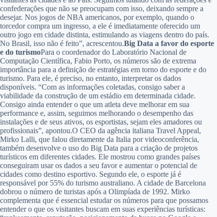
confederações que não se preocupam com isso, deixando sempre a
desejar. Nos jogos de NBA americanos, por exemplo, quando o
torcedor compra um ingresso, a ele é imediatamente oferecido um
outro jogo em cidade distinta, estimulando as viagens dentro do país.
No Brasil, isso não é feito”, acrescentou.
Big Data a favor do esporte
e do turismo
Para o coordenador do Laboratório Nacional de
Computação Científica, Fabio Porto, os números são de extrema
importância para a definição de estratégias em torno do esporte e do
turismo. Para ele, é preciso, no entanto, interpretar os dados
disponíveis. “Com as informações coletadas, consigo saber a
viabilidade da construção de um estádio em determinada cidade.
Consigo ainda entender o que um atleta deve melhorar em sua
performance e, assim, seguimos melhorando o desempenho das
instalações e de seus ativos, os esportistas, sejam eles amadores ou
profissionais”, apontou.O CEO da agência italiana Travel Appeal,
Mirko Lalli, que falou diretamente da Italia por videoconferência,
também desenvolve o uso do Big Data para a criação de projetos
turísticos em diferentes cidades. Ele mostrou como grandes países
conseguiram usar os dados a seu favor e aumentar o potencial de
cidades como destino esportivo. Segundo ele, o esporte já é
responsável por 55% do turismo australiano. A cidade de Barcelona
dobrou o número de turistas após a Olimpíada de 1992. Mirko
complementa que é essencial estudar os números para que possamos
entender o que os visitantes buscam em suas experiências turísticas: