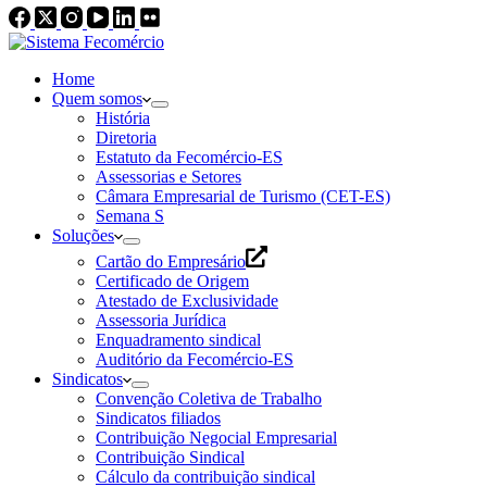
Home
Quem somos
História
Diretoria
Estatuto da Fecomércio-ES
Assessorias e Setores
Câmara Empresarial de Turismo (CET-ES)
Semana S
Soluções
Cartão do Empresário
Certificado de Origem
Atestado de Exclusividade
Assessoria Jurídica
Enquadramento sindical
Auditório da Fecomércio-ES
Sindicatos
Convenção Coletiva de Trabalho
Sindicatos filiados
Contribuição Negocial Empresarial
Contribuição Sindical
Cálculo da contribuição sindical