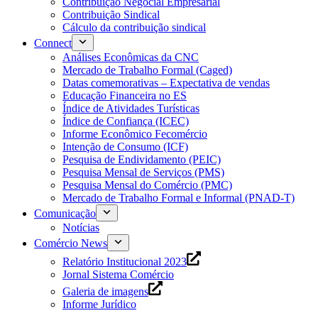
Contribuição Negocial Empresarial
Contribuição Sindical
Cálculo da contribuição sindical
Connect
Análises Econômicas da CNC
Mercado de Trabalho Formal (Caged)
Datas comemorativas – Expectativa de vendas
Educação Financeira no ES
Índice de Atividades Turísticas
Índice de Confiança (ICEC)
Informe Econômico Fecomércio
Intenção de Consumo (ICF)
Pesquisa de Endividamento (PEIC)
Pesquisa Mensal de Serviços (PMS)
Pesquisa Mensal do Comércio (PMC)
Mercado de Trabalho Formal e Informal (PNAD-T)
Comunicação
Notícias
Comércio News
Relatório Institucional 2023
Jornal Sistema Comércio
Galeria de imagens
Informe Jurídico