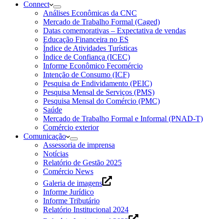
Connect
Análises Econômicas da CNC
Mercado de Trabalho Formal (Caged)
Datas comemorativas – Expectativa de vendas
Educação Financeira no ES
Índice de Atividades Turísticas
Índice de Confiança (ICEC)
Informe Econômico Fecomércio
Intenção de Consumo (ICF)
Pesquisa de Endividamento (PEIC)
Pesquisa Mensal de Serviços (PMS)
Pesquisa Mensal do Comércio (PMC)
Saúde
Mercado de Trabalho Formal e Informal (PNAD-T)
Comércio exterior
Comunicação
Assessoria de imprensa
Notícias
Relatório de Gestão 2025
Comércio News
Galeria de imagens
Informe Jurídico
Informe Tributário
Relatório Institucional 2024