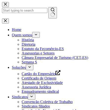
Pular
para
o
conteúdo
Home
Quem somos
História
Diretoria
Estatuto da Fecomércio-ES
Assessorias e Setores
Câmara Empresarial de Turismo (CET-ES)
Semana S
Soluções
Cartão do Empresário
Certificado de Origem
Atestado de Exclusividade
Assessoria Jurídica
Enquadramento sindical
Sindicatos
Convenção Coletiva de Trabalho
Sindicatos filiados