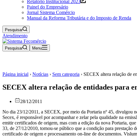
Relatório Institucional 2023
Painel do Empresário
Jornal Sistema Comércio
Manual da Reforma Tributária e do Imposto de Renda
Pesquisar
Atendimento
Pesquisar
Menu
Página inicial
›
Notícias
›
Sem categoria
›
SECEX altera relação de en
SECEX altera relação de entidades para e
28/12/2011
No dia 23/12/2011, a SECEX, por meio da Portaria nº 45, divulgou nov
Secex, é responsável por acompanhar e zelar pela qualidade na emissã
emitir certificados de origem, mas com a edição da nova Portaria, que
33, de 27/12/2010, tornou-se público que a condição para prestação d
certificado de origem e processamento on-line de documentos. Vislumbr