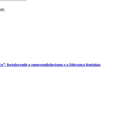
nt.
”, fortalecendo o empreendedorismo e a liderança feminina