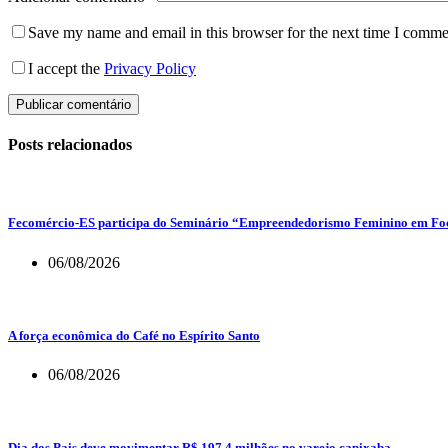
Save my name and email in this browser for the next time I comme
I accept the
Privacy Policy
Publicar comentário
Posts relacionados
Fecomércio-ES participa do Seminário “Empreendedorismo Feminino em Foco
06/08/2026
A força econômica do Café no Espírito Santo
06/08/2026
Dia dos Pais deve movimentar R$ 197,4 milhões no varejo capixaba