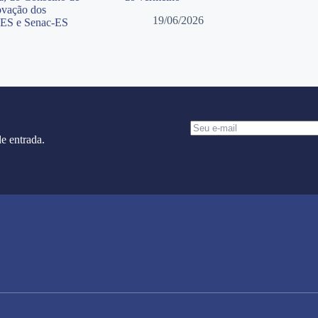
ovação dos
19/06/2026
-ES e Senac-ES
e entrada.