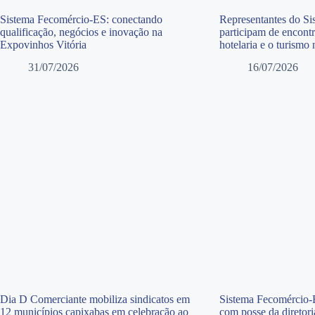
Sistema Fecomércio-ES: conectando
Representantes do S
qualificação, negócios e inovação na
participam de encontr
Expovinhos Vitória
hotelaria e o turismo
31/07/2026
16/07/2026
Dia D Comerciante mobiliza sindicatos em
Sistema Fecomércio-E
12 municípios capixabas em celebração ao
com posse da diretor