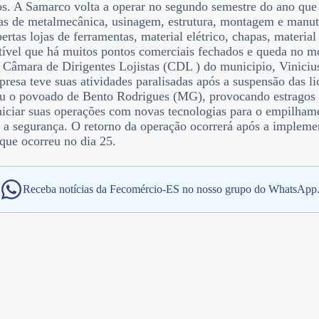
tos. A Samarco volta a operar no segundo semestre do ano qu
rias de metalmecânica, usinagem, estrutura, montagem e manu
ertas lojas de ferramentas, material elétrico, chapas, materia
ptível que há muitos pontos comerciais fechados e queda no 
 da Câmara de Dirigentes Lojistas (CDL ) do municipio, Vinici
esa teve suas atividades paralisadas após a suspensão das 
uiu o povoado de Bento Rodrigues (MG), provocando estragos
ciar suas operações com novas tecnologias para o empilhamen
o a segurança. O retorno da operação ocorrerá após a impleme
que ocorreu no dia 25.
Receba notícias da Fecomércio-ES no nosso grupo do WhatsApp