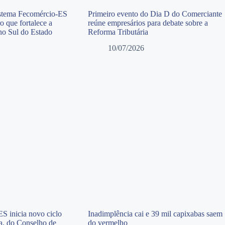
istema Fecomércio-ES
Primeiro evento do Dia D do Comerciante
o que fortalece a
reúne empresários para debate sobre a
 no Sul do Estado
Reforma Tributária
10/07/2026
S inicia novo ciclo
Inadimplência cai e 39 mil capixabas saem
ia, do Conselho de
do vermelho