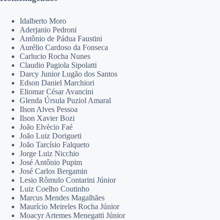
Idalberto Moro
Aderjanio Pedroni
Antônio de Pádua Faustini
Aurélio Cardoso da Fonseca
Carlucio Rocha Nunes
Claudio Pagiola Sipolatti
Darcy Junior Lugão dos Santos
Edson Daniel Marchiori
Eliomar César Avancini
Glenda Úrsula Puziol Amaral
Ilson Alves Pessoa
Ilson Xavier Bozi
João Elvècio Faé
João Luiz Dorigueti
João Tarcísio Falqueto
Jorge Luiz Nicchio
José Antônio Pupim
José Carlos Bergamin
Lesio Rômulo Contarini Júnior
Luiz Coelho Coutinho
Marcus Mendes Magalhães
Maurício Meireles Rocha Júnior
Moacyr Artemes Menegatti Júnior