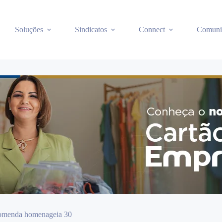
Soluções
Sindicatos
Connect
Comuni
Comenda homenageia 30