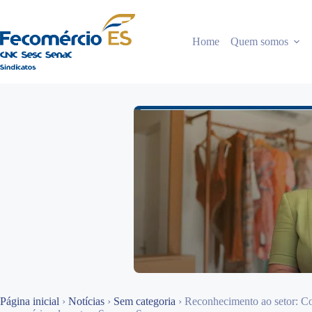
Pular
para
o
Home
Quem somos
conteúdo
Página inicial
›
Notícias
›
Sem categoria
›
Reconhecimento ao setor: 