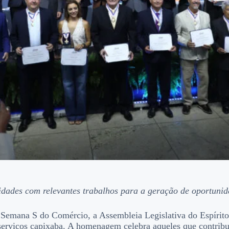
idades com relevantes trabalhos para a geração de oportunid
 da Semana S do Comércio, a Assembleia Legislativa do Espíri
e serviços capixaba. A homenagem celebra aqueles que contrib