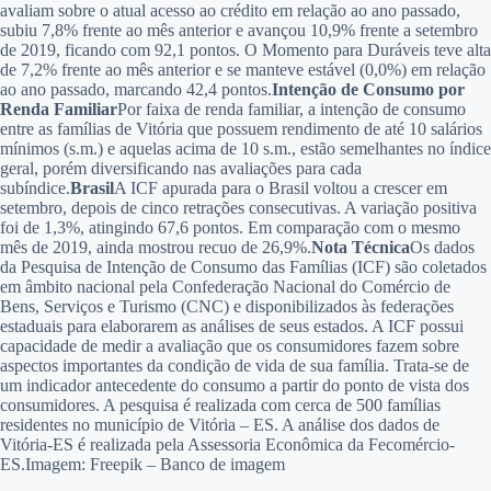
avaliam sobre o atual acesso ao crédito em relação ao ano passado,
subiu 7,8% frente ao mês anterior e avançou 10,9% frente a setembro
de 2019, ficando com 92,1 pontos. O Momento para Duráveis teve alta
de 7,2% frente ao mês anterior e se manteve estável (0,0%) em relação
ao ano passado, marcando 42,4 pontos.
Intenção de Consumo por
Renda Familiar
Por faixa de renda familiar, a intenção de consumo
entre as famílias de Vitória que possuem rendimento de até 10 salários
mínimos (s.m.) e aquelas acima de 10 s.m., estão semelhantes no índice
geral, porém diversificando nas avaliações para cada
subíndice.
Brasil
A ICF apurada para o Brasil voltou a crescer em
setembro, depois de cinco retrações consecutivas. A variação positiva
foi de 1,3%, atingindo 67,6 pontos. Em comparação com o mesmo
mês de 2019, ainda mostrou recuo de 26,9%.
Nota Técnica
Os dados
da Pesquisa de Intenção de Consumo das Famílias (ICF) são coletados
em âmbito nacional pela Confederação Nacional do Comércio de
Bens, Serviços e Turismo (CNC) e disponibilizados às federações
estaduais para elaborarem as análises de seus estados. A ICF possui
capacidade de medir a avaliação que os consumidores fazem sobre
aspectos importantes da condição de vida de sua família. Trata-se de
um indicador antecedente do consumo a partir do ponto de vista dos
consumidores. A pesquisa é realizada com cerca de 500 famílias
residentes no município de Vitória – ES. A análise dos dados de
Vitória-ES é realizada pela Assessoria Econômica da Fecomércio-
ES.Imagem: Freepik – Banco de imagem