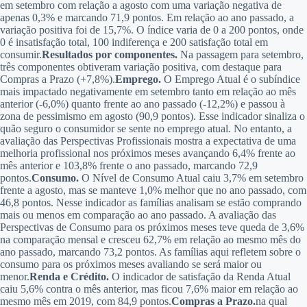
em setembro com relação a agosto com uma variação negativa de
apenas 0,3% e marcando 71,9 pontos. Em relação ao ano passado, a
variação positiva foi de 15,7%. O índice varia de 0 a 200 pontos, onde
0 é insatisfação total, 100 indiferença e 200 satisfação total em
consumir.
Resultados por componentes.
Na passagem para setembro,
três componentes obtiveram variação positiva, com destaque para
Compras a Prazo (+7,8%).
Emprego.
O Emprego Atual é o subíndice
mais impactado negativamente em setembro tanto em relação ao mês
anterior (-6,0%) quanto frente ao ano passado (-12,2%) e passou à
zona de pessimismo em agosto (90,9 pontos). Esse indicador sinaliza o
quão seguro o consumidor se sente no emprego atual. No entanto, a
avaliação das Perspectivas Profissionais mostra a expectativa de uma
melhoria profissional nos próximos meses avançando 6,4% frente ao
mês anterior e 103,8% frente o ano passado, marcando 72,9
pontos.
Consumo.
O Nível de Consumo Atual caiu 3,7% em setembro
frente a agosto, mas se manteve 1,0% melhor que no ano passado, com
46,8 pontos. Nesse indicador as famílias analisam se estão comprando
mais ou menos em comparação ao ano passado. A avaliação das
Perspectivas de Consumo para os próximos meses teve queda de 3,6%
na comparação mensal e cresceu 62,7% em relação ao mesmo mês do
ano passado, marcando 73,2 pontos. As famílias aqui refletem sobre o
consumo para os próximos meses avaliando se será maior ou
menor.
Renda e Crédito.
O indicador de satisfação da Renda Atual
caiu 5,6% contra o mês anterior, mas ficou 7,6% maior em relação ao
mesmo mês em 2019, com 84,9 pontos.
Compras a Prazo.
na qual