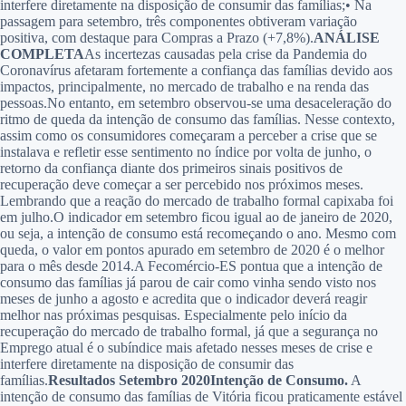
interfere diretamente na disposição de consumir das famílias;•
Na
passagem para setembro, três componentes obtiveram variação
positiva, com destaque para Compras a Prazo (+7,8%).
ANÁLISE
COMPLETA
As incertezas causadas pela crise da Pandemia do
Coronavírus afetaram fortemente a confiança das famílias devido aos
impactos, principalmente, no mercado de trabalho e na renda das
pessoas.No entanto, em setembro observou-se uma desaceleração do
ritmo de queda da intenção de consumo das famílias. Nesse contexto,
assim como os consumidores começaram a perceber a crise que se
instalava e refletir esse sentimento no índice por volta de junho, o
retorno da confiança diante dos primeiros sinais positivos de
recuperação deve começar a ser percebido nos próximos meses.
Lembrando que a reação do mercado de trabalho formal capixaba foi
em julho.O indicador em setembro ficou igual ao de janeiro de 2020,
ou seja, a intenção de consumo está recomeçando o ano. Mesmo com
queda, o valor em pontos apurado em setembro de 2020 é o melhor
para o mês desde 2014.A Fecomércio-ES pontua que a intenção de
consumo das famílias já parou de cair como vinha sendo visto nos
meses de junho a agosto e acredita que o indicador deverá reagir
melhor nas próximas pesquisas. Especialmente pelo início da
recuperação do mercado de trabalho formal, já que a segurança no
Emprego atual é o subíndice mais afetado nesses meses de crise e
interfere diretamente na disposição de consumir das
famílias.
Resultados Setembro 2020
Intenção de Consumo.
A
intenção de consumo das famílias de Vitória ficou praticamente estável