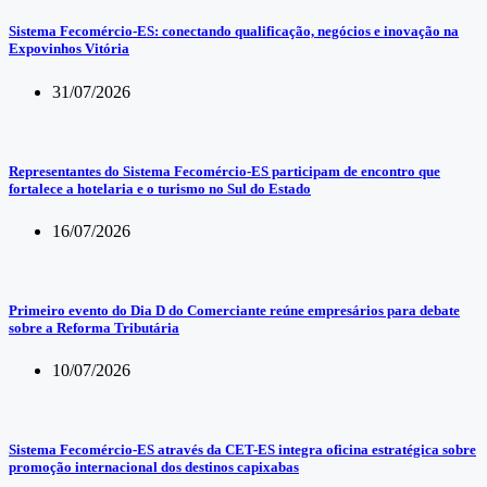
Sistema Fecomércio-ES: conectando qualificação, negócios e inovação na
Expovinhos Vitória
31/07/2026
Representantes do Sistema Fecomércio-ES participam de encontro que
fortalece a hotelaria e o turismo no Sul do Estado
16/07/2026
Primeiro evento do Dia D do Comerciante reúne empresários para debate
sobre a Reforma Tributária
10/07/2026
Sistema Fecomércio-ES através da CET-ES integra oficina estratégica sobre
promoção internacional dos destinos capixabas