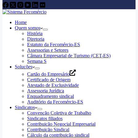
Home
Quem somos
História
Diretoria
Estatuto da Fecomércio-ES
Assessorias e Setores
Câmara Empresarial de Turismo (CET-ES)
Semana S
Soluções
Cartão do Empresário
Certificado de Origem
Atestado de Exclusividade
Assessoria Jurídica
Enquadramento sindical
Auditório da Fecomércio-ES
Sindicatos
Convenção Coletiva de Trabalho
Sindicatos filiados
Contribuição Negocial Empresarial
Contribuição Sindical
Cálculo da contribuição sindical