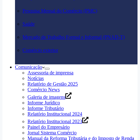
Pesquisa Mensal do Comércio (PMC)
Saúde
Mercado de Trabalho Formal e Informal (PNAD-T)
Comércio exterior
Comunicação
Assessoria de imprensa
Notícias
Relatório de Gestão 2025
Comércio News
Galeria de imagens
Informe Jurídico
Informe Tributário
Relatório Institucional 2024
Relatório Institucional 2023
Painel do Empresário
Jornal Sistema Comércio
Manual da Reforma Tributária e do Imposto de Renda