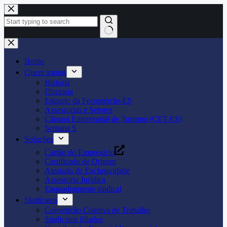
Pular
para
o
conteúdo
Home
Quem somos
História
Diretoria
Estatuto da Fecomércio-ES
Assessorias e Setores
Câmara Empresarial de Turismo (CET-ES)
Semana S
Soluções
Cartão do Empresário
Certificado de Origem
Atestado de Exclusividade
Assessoria Jurídica
Enquadramento sindical
Sindicatos
Convenção Coletiva de Trabalho
Sindicatos filiados