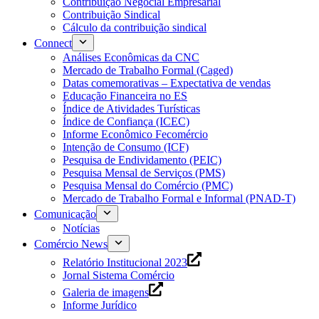
Contribuição Negocial Empresarial
Contribuição Sindical
Cálculo da contribuição sindical
Connect
Análises Econômicas da CNC
Mercado de Trabalho Formal (Caged)
Datas comemorativas – Expectativa de vendas
Educação Financeira no ES
Índice de Atividades Turísticas
Índice de Confiança (ICEC)
Informe Econômico Fecomércio
Intenção de Consumo (ICF)
Pesquisa de Endividamento (PEIC)
Pesquisa Mensal de Serviços (PMS)
Pesquisa Mensal do Comércio (PMC)
Mercado de Trabalho Formal e Informal (PNAD-T)
Comunicação
Notícias
Comércio News
Relatório Institucional 2023
Jornal Sistema Comércio
Galeria de imagens
Informe Jurídico