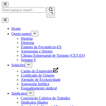
Pular
para
o
conteúdo
Home
Quem somos
História
Diretoria
Estatuto da Fecomércio-ES
Assessorias e Setores
Câmara Empresarial de Turismo (CET-ES)
Semana S
Soluções
Cartão do Empresário
Certificado de Origem
Atestado de Exclusividade
Assessoria Jurídica
Enquadramento sindical
Sindicatos
Convenção Coletiva de Trabalho
Sindicatos filiados