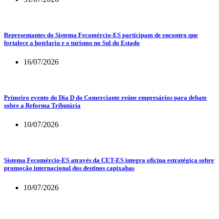
Representantes do Sistema Fecomércio-ES participam de encontro que
fortalece a hotelaria e o turismo no Sul do Estado
16/07/2026
Primeiro evento do Dia D do Comerciante reúne empresários para debate
sobre a Reforma Tributária
10/07/2026
Sistema Fecomércio-ES através da CET-ES integra oficina estratégica sobre
promoção internacional dos destinos capixabas
10/07/2026