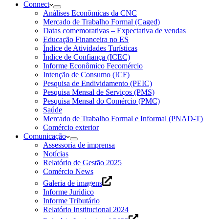
Connect
Análises Econômicas da CNC
Mercado de Trabalho Formal (Caged)
Datas comemorativas – Expectativa de vendas
Educação Financeira no ES
Índice de Atividades Turísticas
Índice de Confiança (ICEC)
Informe Econômico Fecomércio
Intenção de Consumo (ICF)
Pesquisa de Endividamento (PEIC)
Pesquisa Mensal de Serviços (PMS)
Pesquisa Mensal do Comércio (PMC)
Saúde
Mercado de Trabalho Formal e Informal (PNAD-T)
Comércio exterior
Comunicação
Assessoria de imprensa
Notícias
Relatório de Gestão 2025
Comércio News
Galeria de imagens
Informe Jurídico
Informe Tributário
Relatório Institucional 2024