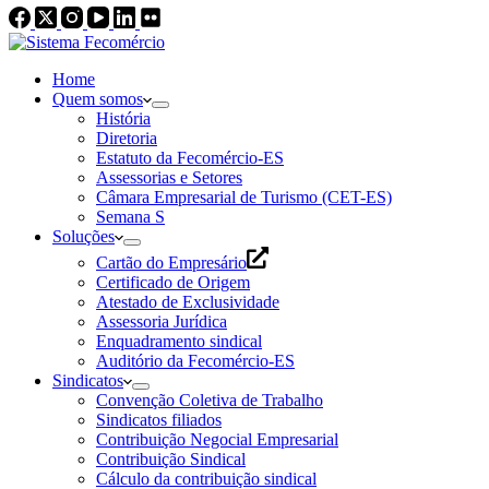
Home
Quem somos
História
Diretoria
Estatuto da Fecomércio-ES
Assessorias e Setores
Câmara Empresarial de Turismo (CET-ES)
Semana S
Soluções
Cartão do Empresário
Certificado de Origem
Atestado de Exclusividade
Assessoria Jurídica
Enquadramento sindical
Auditório da Fecomércio-ES
Sindicatos
Convenção Coletiva de Trabalho
Sindicatos filiados
Contribuição Negocial Empresarial
Contribuição Sindical
Cálculo da contribuição sindical