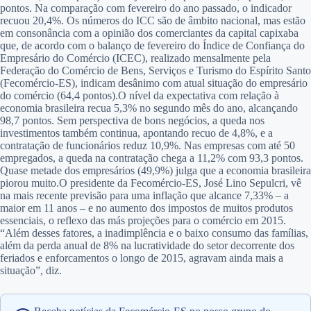
pontos. Na comparação com fevereiro do ano passado, o indicador
recuou 20,4%. Os números do ICC são de âmbito nacional, mas estão
em consonância com a opinião dos comerciantes da capital capixaba
que, de acordo com o balanço de fevereiro do Índice de Confiança do
Empresário do Comércio (ICEC), realizado mensalmente pela
Federação do Comércio de Bens, Serviços e Turismo do Espírito Santo
(Fecomércio-ES), indicam desânimo com atual situação do empresário
do comércio (64,4 pontos).O nível da expectativa com relação à
economia brasileira recua 5,3% no segundo mês do ano, alcançando
98,7 pontos. Sem perspectiva de bons negócios, a queda nos
investimentos também continua, apontando recuo de 4,8%, e a
contratação de funcionários reduz 10,9%. Nas empresas com até 50
empregados, a queda na contratação chega a 11,2% com 93,3 pontos.
Quase metade dos empresários (49,9%) julga que a economia brasileira
piorou muito.O presidente da Fecomércio-ES, José Lino Sepulcri, vê
na mais recente previsão para uma inflação que alcance 7,33% – a
maior em 11 anos – e no aumento dos impostos de muitos produtos
essenciais, o reflexo das más projeções para o comércio em 2015.
“Além desses fatores, a inadimplência e o baixo consumo das famílias,
além da perda anual de 8% na lucratividade do setor decorrente dos
feriados e enforcamentos o longo de 2015, agravam ainda mais a
situação”, diz.