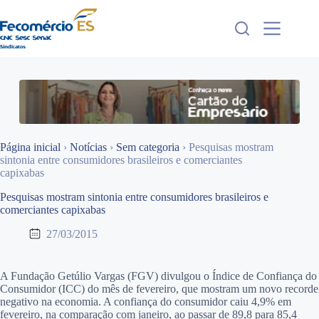
Pular
para
o
conteúdo
Página inicial
›
Notícias
›
Sem categoria
›
Pesquisas mostram
sintonia entre consumidores brasileiros e comerciantes
capixabas
Pesquisas mostram sintonia entre consumidores brasileiros e
comerciantes capixabas
27/03/2015
A Fundação Getúlio Vargas (FGV) divulgou o Índice de Confiança do
Consumidor (ICC) do mês de fevereiro, que mostram um novo recorde
negativo na economia. A confiança do consumidor caiu 4,9% em
fevereiro, na comparação com janeiro, ao passar de 89,8 para 85,4