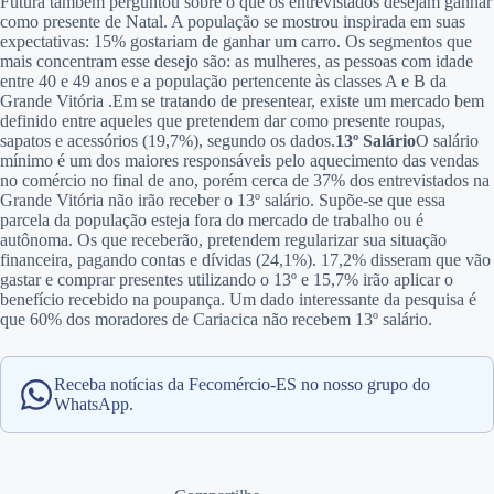
Futura também perguntou sobre o que os entrevistados desejam ganhar
como presente de Natal. A população se mostrou inspirada em suas
expectativas: 15% gostariam de ganhar um carro. Os segmentos que
mais concentram esse desejo são: as mulheres, as pessoas com idade
entre 40 e 49 anos e a população pertencente às classes A e B da
Grande Vitória .Em se tratando de presentear, existe um mercado bem
definido entre aqueles que pretendem dar como presente roupas,
sapatos e acessórios (19,7%), segundo os dados.
13º Salário
O salário
mínimo é um dos maiores responsáveis pelo aquecimento das vendas
no comércio no final de ano, porém cerca de 37% dos entrevistados na
Grande Vitória não irão receber o 13º salário. Supõe-se que essa
parcela da população esteja fora do mercado de trabalho ou é
autônoma. Os que receberão, pretendem regularizar sua situação
financeira, pagando contas e dívidas (24,1%). 17,2% disseram que vão
gastar e comprar presentes utilizando o 13º e 15,7% irão aplicar o
benefício recebido na poupança. Um dado interessante da pesquisa é
que 60% dos moradores de Cariacica não recebem 13º salário.
Receba notícias da Fecomércio-ES no nosso grupo do
WhatsApp.