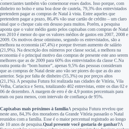
comerciantes também vão comemorar esses dados. Isso porque, com
dinheiro no bolso e uma boa dose de cautela, 79,3% dos entrevistados
pretendem pagar as compras de Natal à vista. Entre aqueles que
pretendem pagar a prazo, 86,4% vão usar cartão de crédito – um claro
sinal que o cheque caiu em desuso para muitos. Porém, a pesquisa
aponta que o valor médio gasto pelos capixabas com compras de Natal
em 2010 é menor do que os valores médios de gastos em 2007, 2008 e
2009. Os motivos desse otimismo, segundo os entrevistados, são a
melhora na economia (47,4%) e porque tiveram aumento de salário
(21,9%). Na descrição dos números por classe social, a melhora na
economia é o principal motivo das compras de presente este ano serem
melhores que as de 2009 para 60% dos entrevistados da classe C.Na
outra ponta do “bom humor”, apenas 9,5% das pessoas consideram
que as compras de Natal deste ano vão ser piores do que as do ano
anterior. Seja por falta de dinheiro (55,3%) ou por preços altos
(21,1%). A pesquisa Futura foi realizada nas cidades de Vitória, Vila
Velha, Cariacica e Serra, totalizando 402 entrevistas, entre os dias 02 e
06 de dezembro. A margem de erro é de 4,9 pontos percentuais para
mais ou para menos, com intervalo de confiança de 95%.
Capixabas mais próximos à família
A pesquisa Futura revelou que
neste ano, 84,3% dos moradores da Grande Vitória passarão o Natal
reunidos com a família. Esse é o maior percentual registrado ao longo
de 10 anos de pesquisa.
Qual presente você gostaria de ganhar?
A