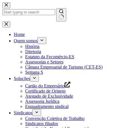
Pular
para
o
conteúdo
Home
Quem somos
História
Diretoria
Estatuto da Fecomércio-ES
Assessorias e Setores
Câmara Empresarial de Turismo (CET-ES)
Semana S
Soluções
Cartão do Empresário
Certificado de Origem
Atestado de Exclusividade
Assessoria Jurídica
Enquadramento sindical
Sindicatos
Convenção Coletiva de Trabalho
Sindicatos filiados