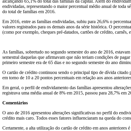
alcançando 65,1% do total das famílias da capital. Além do endivida
endividadas, representando o maior percentual médio anual de toda sér
do total de famílias em 2016.
Em 2016, entre as famílias endividadas, subiu para 26,6% o percentu
valores registrados para os demais anos da série histórica. O percen
(como por exemplo, cheques pré-datados, cartões de crédito, carnês, e
As famílias, sobretudo no segundo semestre do ano de 2016, estavam 
semestral daquelas que afirmavam que não teriam condições de pagar
primeiro semestre era de 65 dias e no segundo semestre do ano dimin
O cartão de crédito continuou sendo o principal tipo de dívida citad
em torno de 10 a 20 pontos percentuais em relação aos anos anteriores
Em geral, o perfil de endividamento das famílias apresentou alteraçõe
registrava uma média anual de 8% em 2015, passou para 28,7% em 2
Comentários
O ano de 2016 apresentou alterações significativas no perfil do endi
crédito mais caro. Todos esses fatores influenciaram na queda do co
Certamente, a alta utilização do cartão de crédito em anos anteriores