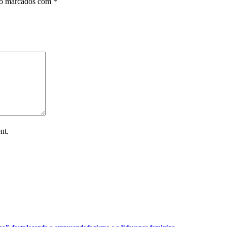
ão marcados com
*
nt.