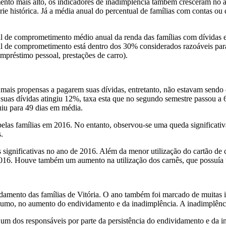
mento mais alto, os indicadores de inadimplência também cresceram no
ie histórica. Já a média anual do percentual de famílias com contas ou
al de comprometimento médio anual da renda das famílias com dívidas e
tual de comprometimento está dentro dos 30% considerados razoáveis pa
mpréstimo pessoal, prestações de carro).
mais propensas a pagarem suas dívidas, entretanto, não estavam sendo 
 suas dívidas atingiu 12%, taxa esta que no segundo semestre passou 
uiu para 49 dias em média.
o pelas famílias em 2016. No entanto, observou-se uma queda significati
.
s significativas no ano de 2016. Além da menor utilização do cartão de 
016. Houve também um aumento na utilização dos carnês, que possuí
vidamento das famílias de Vitória. O ano também foi marcado de muitas i
nsumo, no aumento do endividamento e da inadimplência. A inadimplênci
 é um dos responsáveis por parte da persistência do endividamento e da 