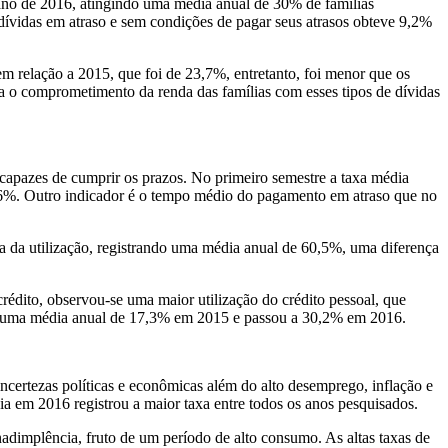
 ano de 2016, atingindo uma média anual de 30% de famílias
 dívidas em atraso e sem condições de pagar seus atrasos obteve 9,2%
m relação a 2015, que foi de 23,7%, entretanto, foi menor que os
ra o comprometimento da renda das famílias com esses tipos de dívidas
capazes de cumprir os prazos. No primeiro semestre a taxa média
a 6%. Outro indicador é o tempo médio do pagamento em atraso que no
va da utilização, registrando uma média anual de 60,5%, uma diferença
crédito, observou-se uma maior utilização do crédito pessoal, que
a uma média anual de 17,3% em 2015 e passou a 30,2% em 2016.
ncertezas políticas e econômicas além do alto desemprego, inflação e
a em 2016 registrou a maior taxa entre todos os anos pesquisados.
inadimplência, fruto de um período de alto consumo. As altas taxas de