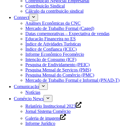
Contribuição Negocial Empresarial
Contribuição Sindical
Cálculo da contribuição sindical
Connect
Análises Econômicas da CNC
Mercado de Trabalho Formal (Caged)
Datas comemorativas – Expectativa de vendas
Educação Financeira no ES
Índice de Atividades Turísticas
Índice de Confiança (ICEC)
Informe Econômico Fecomércio
Intenção de Consumo (ICF)
Pesquisa de Endividamento (PEIC)
Pesquisa Mensal de Serviços (PMS)
Pesquisa Mensal do Comércio (PMC)
Mercado de Trabalho Formal e Informal (PNAD-T)
Comunicação
Notícias
Comércio News
Relatório Institucional 2023
Jornal Sistema Comércio
Galeria de imagens
Informe Jurídico