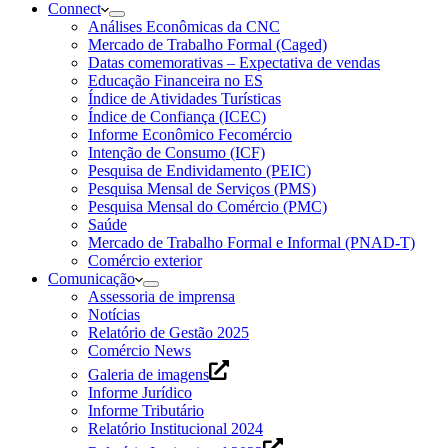
Connect
Análises Econômicas da CNC
Mercado de Trabalho Formal (Caged)
Datas comemorativas – Expectativa de vendas
Educação Financeira no ES
Índice de Atividades Turísticas
Índice de Confiança (ICEC)
Informe Econômico Fecomércio
Intenção de Consumo (ICF)
Pesquisa de Endividamento (PEIC)
Pesquisa Mensal de Serviços (PMS)
Pesquisa Mensal do Comércio (PMC)
Saúde
Mercado de Trabalho Formal e Informal (PNAD-T)
Comércio exterior
Comunicação
Assessoria de imprensa
Notícias
Relatório de Gestão 2025
Comércio News
Galeria de imagens
Informe Jurídico
Informe Tributário
Relatório Institucional 2024