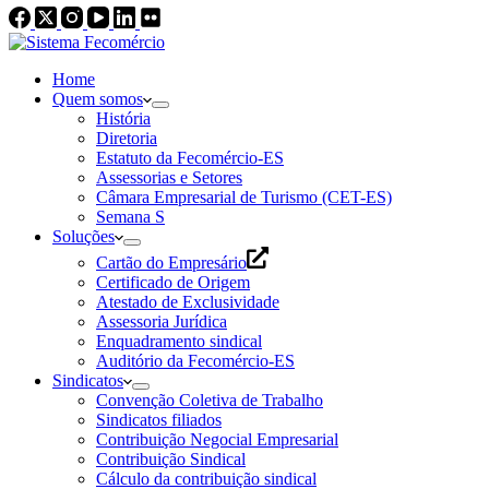
Home
Quem somos
História
Diretoria
Estatuto da Fecomércio-ES
Assessorias e Setores
Câmara Empresarial de Turismo (CET-ES)
Semana S
Soluções
Cartão do Empresário
Certificado de Origem
Atestado de Exclusividade
Assessoria Jurídica
Enquadramento sindical
Auditório da Fecomércio-ES
Sindicatos
Convenção Coletiva de Trabalho
Sindicatos filiados
Contribuição Negocial Empresarial
Contribuição Sindical
Cálculo da contribuição sindical