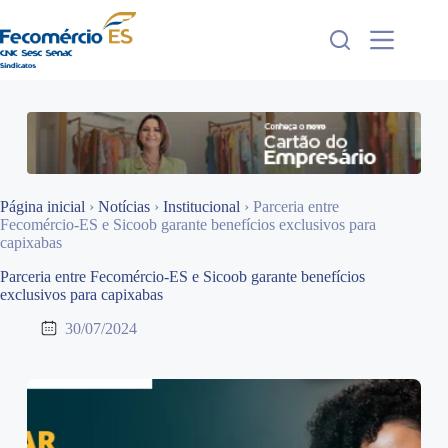
Pular
para
o
conteúdo
Página inicial
›
Notícias
›
Institucional
›
Parceria entre
Fecomércio-ES e Sicoob garante benefícios exclusivos para
capixabas
Parceria entre Fecomércio-ES e Sicoob garante benefícios
exclusivos para capixabas
30/07/2024