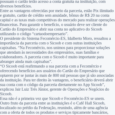
possuam o cartão terão acesso a conta gratuita na instituição, com
diversos benefícios.
Entre as vantagens oferecidas por meio da parceria, estão Pix ilimitado
e gratuito, cartão de crédito sem anuidade, bônus de R$ 20 na conta
capital e as taxas mais competitivas do mercado para realizar operações
financeiras. Para garantir o benefício, o usuário deve ser cliente do
Cartão do Empresário e abrir sua conta no aplicativo do Sicoob
utilizando o código “cartaodoempresario”.
O presidente do Sistema Fecomércio-ES, Idalberto Moro, ressaltou a
importância da parceria com o Sicoob e com outras instituições
capixabas. “Na Fecomércio, nos unimos para proporcionar soluções
que atendam às necessidades dos empresários, suas famílias e
colaboradores. A parceria com o Sicoob é muito importante para
abranger ainda mais capixabas”.
“O Sicoob está reafirmando a sua parceria com a Fecomércio e
oferecendo benefícios aos usuários do Cartão do Empresário que
optarem por se juntar às mais de 800 mil pessoas que já são associadas
da instituição. Para ter direito às vantagens, o beneficiário deverá abrir
sua conta com o código da parceria diretamente no App Sicoob”,
explicou Jair Luiz Trés Júnior, gerente de Operações e Negócios do
Sicoob.
Essa não é a primeira vez que Sicoob e Fecomércio-ES se unem.
Outro fruto da parceria entre as instituições é o Café Hall Sicoob,
localizado no prédio da Federação, reunindo, além de uma agência
com a oferta de todos os produtos e serviços tipicamente bancários,