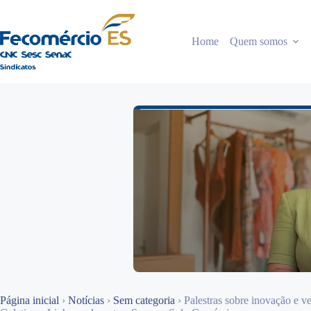
Pular
para
o
Home
Quem somos
conteúdo
Página inicial
›
Notícias
›
Sem categoria
›
Palestras sobre inovação e 