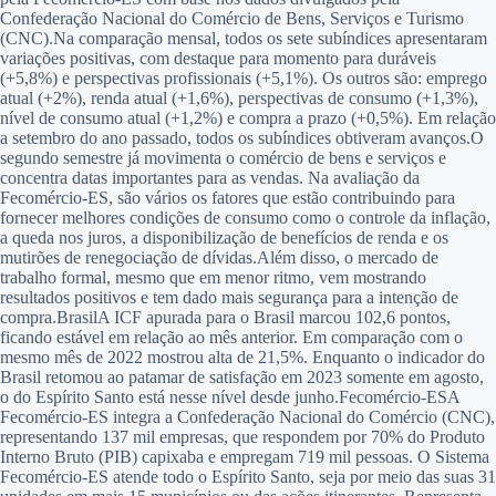
Confederação Nacional do Comércio de Bens, Serviços e Turismo
(CNC).
Na comparação mensal, todos os sete subíndices apresentaram
variações positivas, com destaque para momento para duráveis
(+5,8%) e perspectivas profissionais (+5,1%). Os outros são: emprego
atual (+2%), renda atual (+1,6%), perspectivas de consumo (+1,3%),
nível de consumo atual (+1,2%) e compra a prazo (+0,5%). Em relação
a setembro do ano passado, todos os subíndices obtiveram avanços.
O
segundo semestre já movimenta o comércio de bens e serviços e
concentra datas importantes para as vendas. Na avaliação da
Fecomércio-ES, são vários os fatores que estão contribuindo para
fornecer melhores condições de consumo como o controle da inflação,
a queda nos juros, a disponibilização de benefícios de renda e os
mutirões de renegociação de dívidas.
Além disso, o mercado de
trabalho formal, mesmo que em menor ritmo, vem mostrando
resultados positivos e tem dado mais segurança para a intenção de
compra.
Brasil
A ICF apurada para o Brasil marcou 102,6 pontos,
ficando estável em relação ao mês anterior. Em comparação com o
mesmo mês de 2022 mostrou alta de 21,5%. Enquanto o indicador do
Brasil retomou ao patamar de satisfação em 2023 somente em agosto,
o do Espírito Santo está nesse nível desde junho.
Fecomércio-ES
A
Fecomércio-ES integra a Confederação Nacional do Comércio (CNC),
representando 137 mil empresas, que respondem por 70% do Produto
Interno Bruto (PIB) capixaba e empregam 719 mil pessoas. O Sistema
Fecomércio-ES atende todo o Espírito Santo, seja por meio das suas 31