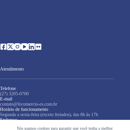
Atendimento
Telefone
(27) 3205-0700
E-mail
contato@fecomercio-es.com.br
Horário de funcionamento
Segunda a sexta-feira (exceto feriados), das 8h às 17h
Endereço
Rua Misael Pedreira da Silva, 138, 3º andar, Santa Lúcia,
Nós usamos cookies para garantir que você tenha a melhor