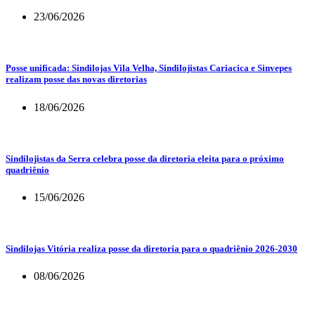
23/06/2026
Posse unificada: Sindilojas Vila Velha, Sindilojistas Cariacica e Sinvepes
realizam posse das novas diretorias
18/06/2026
Sindilojistas da Serra celebra posse da diretoria eleita para o próximo
quadriênio
15/06/2026
Sindilojas Vitória realiza posse da diretoria para o quadriênio 2026-2030
08/06/2026