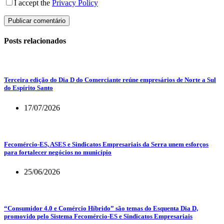
I accept the
Privacy Policy
Publicar comentário
Posts relacionados
Terceira edição do Dia D do Comerciante reúne empresários de Norte a Sul
do Espírito Santo
17/07/2026
Fecomércio-ES, ASES e Sindicatos Empresariais da Serra unem esforços
para fortalecer negócios no município
25/06/2026
“Consumidor 4.0 e Comércio Híbrido” são temas do Esquenta Dia D,
promovido pelo Sistema Fecomércio-ES e Sindicatos Empresariais