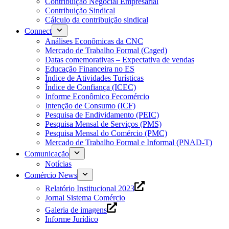
Contribuição Negocial Empresarial
Contribuição Sindical
Cálculo da contribuição sindical
Connect
Análises Econômicas da CNC
Mercado de Trabalho Formal (Caged)
Datas comemorativas – Expectativa de vendas
Educação Financeira no ES
Índice de Atividades Turísticas
Índice de Confiança (ICEC)
Informe Econômico Fecomércio
Intenção de Consumo (ICF)
Pesquisa de Endividamento (PEIC)
Pesquisa Mensal de Serviços (PMS)
Pesquisa Mensal do Comércio (PMC)
Mercado de Trabalho Formal e Informal (PNAD-T)
Comunicação
Notícias
Comércio News
Relatório Institucional 2023
Jornal Sistema Comércio
Galeria de imagens
Informe Jurídico