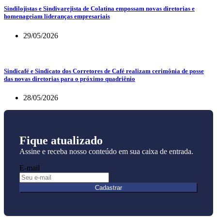
Sindilojistas e Sindivarejista de Colatina empossam novas diretorias e
homenageiam lideranças empresariais
29/05/2026
Sindicafé e Sindicato dos Corretores de Café realizam cerimônia de posse
das novas diretorias para o próximo quadriênio
28/05/2026
Fique atualizado
Assine e receba nosso conteúdo em sua caixa de entrada.
E-mail
Cadastrar