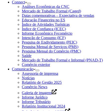
Connect
Análises Econômicas da CNC
Mercado de Trabalho Formal (Caged)
Datas comemorativas – Expectativa de vendas
Educação Financeira no ES
Índice de Atividades Turísticas
Índice de Confiança (ICEC)
Informe Econômico Fecomércio
Intenção de Consumo (ICF)
Pesquisa de Endividamento (PEIC)
Pesquisa Mensal de Serviços (PMS)
Pesquisa Mensal do Comércio (PMC)
Saúde
Mercado de Trabalho Formal e Informal (PNAD-T)
Comércio exterior
Comunicação
Assessoria de imprensa
Notícias
Relatório de Gestão 2025
Comércio News
Galeria de imagens
Informe Jurídico
Informe Tributário
Relatório Institucional 2024