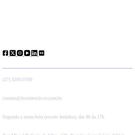
Atendimento
Telefone
(27) 3205-0700
E-mail
contato@fecomercio-es.com.br
Horário de funcionamento
Segunda a sexta-feira (exceto feriados), das 8h às 17h
Endereço