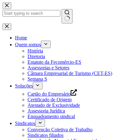
Pular
para
o
conteúdo
Home
Quem somos
História
Diretoria
Estatuto da Fecomércio-ES
Assessorias e Setores
Câmara Empresarial de Turismo (CET-ES)
Semana S
Soluções
Cartão do Empresário
Certificado de Origem
Atestado de Exclusividade
Assessoria Jurídica
Enquadramento sindical
Sindicatos
Convenção Coletiva de Trabalho
Sindicatos filiados