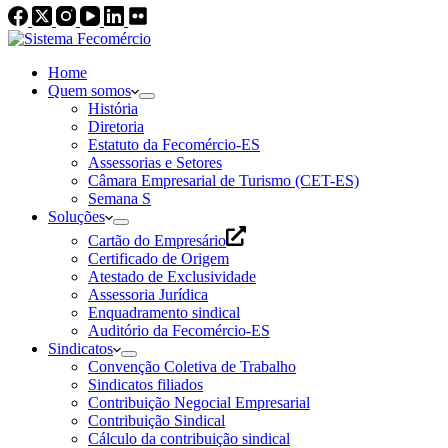
Home
Quem somos
História
Diretoria
Estatuto da Fecomércio-ES
Assessorias e Setores
Câmara Empresarial de Turismo (CET-ES)
Semana S
Soluções
Cartão do Empresário
Certificado de Origem
Atestado de Exclusividade
Assessoria Jurídica
Enquadramento sindical
Auditório da Fecomércio-ES
Sindicatos
Convenção Coletiva de Trabalho
Sindicatos filiados
Contribuição Negocial Empresarial
Contribuição Sindical
Cálculo da contribuição sindical