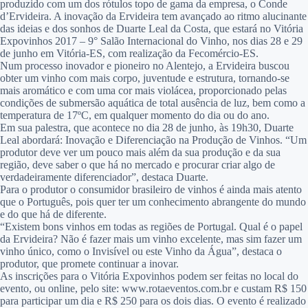
produzido com um dos rótulos topo de gama da empresa, o Conde
d’Ervideira. A inovação da Ervideira tem avançado ao ritmo alucinante
das ideias e dos sonhos de Duarte Leal da Costa, que estará no Vitória
Expovinhos 2017 – 9° Salão Internacional do Vinho, nos dias 28 e 29
de junho em Vitória-ES, com realização da Fecomércio-ES.
Num processo inovador e pioneiro no Alentejo, a Ervideira buscou
obter um vinho com mais corpo, juventude e estrutura, tornando-se
mais aromático e com uma cor mais violácea, proporcionado pelas
condições de submersão aquática de total ausência de luz, bem como a
temperatura de 17ºC, em qualquer momento do dia ou do ano.
Em sua palestra, que acontece no dia 28 de junho, às 19h30, Duarte
Leal abordará: Inovação e Diferenciação na Produção de Vinhos. “Um
produtor deve ver um pouco mais além da sua produção e da sua
região, deve saber o que há no mercado e procurar criar algo de
verdadeiramente diferenciador”, destaca Duarte.
Para o produtor o consumidor brasileiro de vinhos é ainda mais atento
que o Português, pois quer ter um conhecimento abrangente do mundo
e do que há de diferente.
“Existem bons vinhos em todas as regiões de Portugal. Qual é o papel
da Ervideira? Não é fazer mais um vinho excelente, mas sim fazer um
vinho único, como o Invisível ou este Vinho da Água”, destaca o
produtor, que promete continuar a inovar.
As inscrições para o Vitória Expovinhos podem ser feitas no local do
evento, ou online, pelo site: www.rotaeventos.com.br e custam R$ 150
para participar um dia e R$ 250 para os dois dias. O evento é realizado