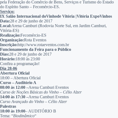
pela Federação do Comércio de Bens, Serviços e Turismo do Estado
do Espírito Santo – Fecomércio-ES.
Serviço:
IX Salão Internacional do
Vinho
de Vitória |
Vitória ExpoVinhos
Data:
28 e 29 de junho de 2017
Local:
Arena Camburi (Rodovia Norte Sul, em Jardim Camburi,
Vitória-ES)
Realização:
Fecomércio-ES
Organização:
Rota Eventos
Inscrição:
http://www.rotaeventos.com.br
Funcionamento da Feira para o Público
Dias:
28 e 29 de junho de 2017
Horário:
18:00 às 23:00
Confira a programação!
Dia 28-06
Abertura Oficial
18:00 – Abertura Oficial
Curso – Auditório A
08:00 às 12:00 –
Arena Camburi Eventos
Curso de Noções Básicas do Vinho – Célio Alzer
14:00 às 17:30 –
Arena Camburi Eventos
Curso Avançado do Vinho – Célio Alzer
Palestras
18:00 às 19:00
– AUDITÓRIO B
Tema: “
Biodinâmico
“