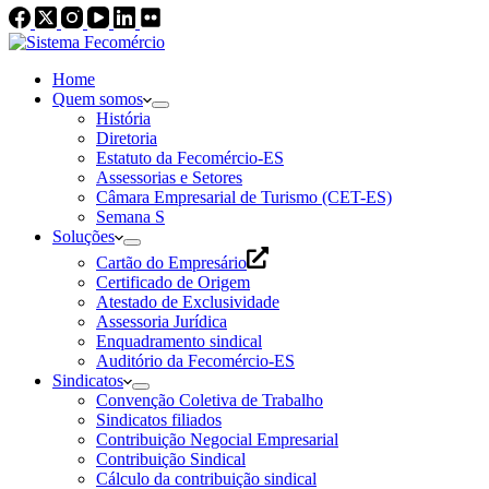
Home
Quem somos
História
Diretoria
Estatuto da Fecomércio-ES
Assessorias e Setores
Câmara Empresarial de Turismo (CET-ES)
Semana S
Soluções
Cartão do Empresário
Certificado de Origem
Atestado de Exclusividade
Assessoria Jurídica
Enquadramento sindical
Auditório da Fecomércio-ES
Sindicatos
Convenção Coletiva de Trabalho
Sindicatos filiados
Contribuição Negocial Empresarial
Contribuição Sindical
Cálculo da contribuição sindical