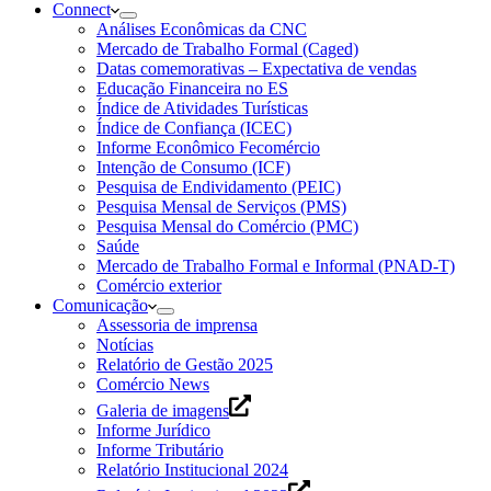
Connect
Análises Econômicas da CNC
Mercado de Trabalho Formal (Caged)
Datas comemorativas – Expectativa de vendas
Educação Financeira no ES
Índice de Atividades Turísticas
Índice de Confiança (ICEC)
Informe Econômico Fecomércio
Intenção de Consumo (ICF)
Pesquisa de Endividamento (PEIC)
Pesquisa Mensal de Serviços (PMS)
Pesquisa Mensal do Comércio (PMC)
Saúde
Mercado de Trabalho Formal e Informal (PNAD-T)
Comércio exterior
Comunicação
Assessoria de imprensa
Notícias
Relatório de Gestão 2025
Comércio News
Galeria de imagens
Informe Jurídico
Informe Tributário
Relatório Institucional 2024