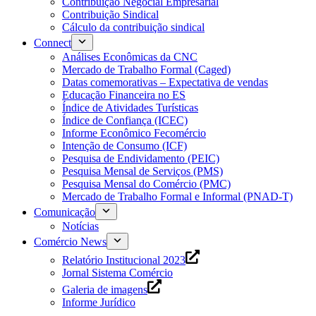
Contribuição Negocial Empresarial
Contribuição Sindical
Cálculo da contribuição sindical
Connect
Análises Econômicas da CNC
Mercado de Trabalho Formal (Caged)
Datas comemorativas – Expectativa de vendas
Educação Financeira no ES
Índice de Atividades Turísticas
Índice de Confiança (ICEC)
Informe Econômico Fecomércio
Intenção de Consumo (ICF)
Pesquisa de Endividamento (PEIC)
Pesquisa Mensal de Serviços (PMS)
Pesquisa Mensal do Comércio (PMC)
Mercado de Trabalho Formal e Informal (PNAD-T)
Comunicação
Notícias
Comércio News
Relatório Institucional 2023
Jornal Sistema Comércio
Galeria de imagens
Informe Jurídico