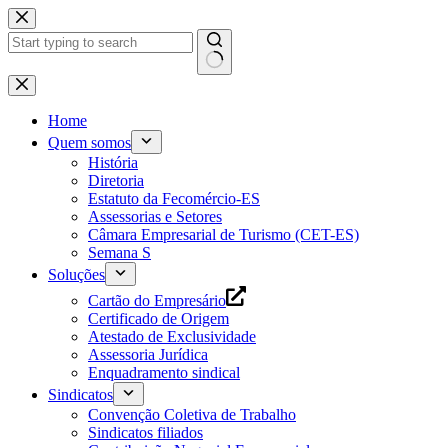
Pular
para
o
conteúdo
Home
Quem somos
História
Diretoria
Estatuto da Fecomércio-ES
Assessorias e Setores
Câmara Empresarial de Turismo (CET-ES)
Semana S
Soluções
Cartão do Empresário
Certificado de Origem
Atestado de Exclusividade
Assessoria Jurídica
Enquadramento sindical
Sindicatos
Convenção Coletiva de Trabalho
Sindicatos filiados