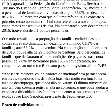
(Peic), apurada pela Federação do Comércio de Bens, Serviços e
Turismo do Estado do Espírito Santo (Fecomércio-ES), mostra que
o percentual de famílias endividadas alcançou 74,9% em dezembro
de 2017. O número faz com que o último mês de 2017 constate o
primeiro recuo no índice (-4,1%) com referência a novembro, após
cinco meses consecutivos de alta. Na comparação com dezembro de
2016, houve alta de 7,1 pontos percentuais.
O estudo ressalta que a proporção das famílias endividadas com
contas em atraso diminuiu em dezembro, atingindo 61,1% das
famílias, ante 63,2% em novembro. Na comparação com dezembro
de 2016, houve alta de 29,3 pontos percentuais. Já o percentual de
famílias que declararam não ter condições de pagar as suas contas
passou de 7,8% em novembro para 13,5% em dezembro, no
comparativo ao mesmo mês do ano passado, registrou alta de 7,4%.
“Apesar da melhora, os indicadores de inadimplência permanecem
em níveis superiores aos da média brasileira muito em função da
taxa de desemprego, que ainda não baixaram. O último trimestre do
ano também costuma registrar alta no consumo, o que pode ajudar a
explicar a dificuldade das famílias em manter as suas contas em dia”
explica José Lino Sepulcri, presidente da Fecomércio-ES.
Prazo de endividamento