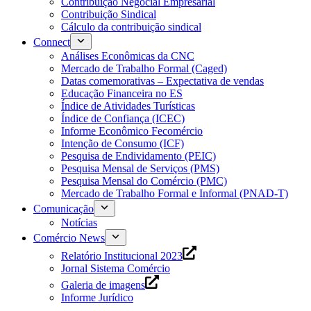
Contribuição Negocial Empresarial
Contribuição Sindical
Cálculo da contribuição sindical
Connect
Análises Econômicas da CNC
Mercado de Trabalho Formal (Caged)
Datas comemorativas – Expectativa de vendas
Educação Financeira no ES
Índice de Atividades Turísticas
Índice de Confiança (ICEC)
Informe Econômico Fecomércio
Intenção de Consumo (ICF)
Pesquisa de Endividamento (PEIC)
Pesquisa Mensal de Serviços (PMS)
Pesquisa Mensal do Comércio (PMC)
Mercado de Trabalho Formal e Informal (PNAD-T)
Comunicação
Notícias
Comércio News
Relatório Institucional 2023
Jornal Sistema Comércio
Galeria de imagens
Informe Jurídico