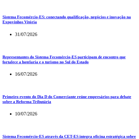
Sistema Fecomércio-ES: conectando qualificação, negócios e inovação na
Expovinhos Vitória
31/07/2026
Representantes do Sistema Fecomércio-ES participam de encontro que
fortalece a hotelaria e o turismo no Sul do Estado
16/07/2026
Primeiro evento do Dia D do Comerciante reúne empresários para debate
sobre a Reforma Tributária
10/07/2026
Sistema Fecomércio-ES através da CET-ES integra oficina estratégica sobre