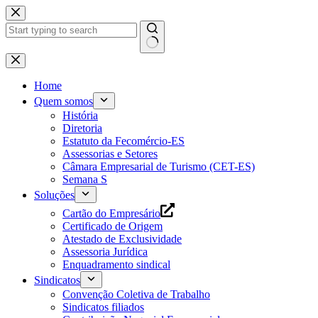
Pular
para
o
conteúdo
Home
Quem somos
História
Diretoria
Estatuto da Fecomércio-ES
Assessorias e Setores
Câmara Empresarial de Turismo (CET-ES)
Semana S
Soluções
Cartão do Empresário
Certificado de Origem
Atestado de Exclusividade
Assessoria Jurídica
Enquadramento sindical
Sindicatos
Convenção Coletiva de Trabalho
Sindicatos filiados