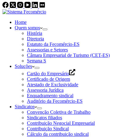
Home
Quem somos
História
Diretoria
Estatuto da Fecomércio-ES
Assessorias e Setores
Câmara Empresarial de Turismo (CET-ES)
Semana S
Soluções
Cartão do Empresário
Certificado de Origem
Atestado de Exclusividade
Assessoria Jurídica
Enquadramento sindical
Auditório da Fecomércio-ES
Sindicatos
Convenção Coletiva de Trabalho
Sindicatos filiados
Contribuição Negocial Empresarial
Contribuição Sindical
Cálculo da contribuição sindical