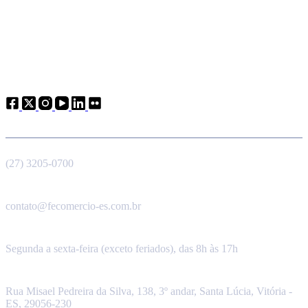
Atendimento
Telefone
(27) 3205-0700
E-mail
contato@fecomercio-es.com.br
Horário de funcionamento
Segunda a sexta-feira (exceto feriados), das 8h às 17h
Endereço
Rua Misael Pedreira da Silva, 138, 3º andar, Santa Lúcia, Vitória -
ES, 29056-230