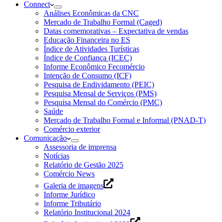
Connect
Análises Econômicas da CNC
Mercado de Trabalho Formal (Caged)
Datas comemorativas – Expectativa de vendas
Educação Financeira no ES
Índice de Atividades Turísticas
Índice de Confiança (ICEC)
Informe Econômico Fecomércio
Intenção de Consumo (ICF)
Pesquisa de Endividamento (PEIC)
Pesquisa Mensal de Serviços (PMS)
Pesquisa Mensal do Comércio (PMC)
Saúde
Mercado de Trabalho Formal e Informal (PNAD-T)
Comércio exterior
Comunicação
Assessoria de imprensa
Notícias
Relatório de Gestão 2025
Comércio News
Galeria de imagens
Informe Jurídico
Informe Tributário
Relatório Institucional 2024