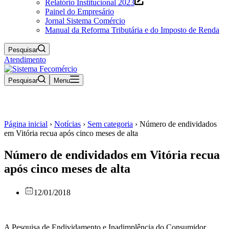
Relatório Institucional 2023
Painel do Empresário
Jornal Sistema Comércio
Manual da Reforma Tributária e do Imposto de Renda
Pesquisar
Atendimento
Pesquisar
Menu
Página inicial
›
Notícias
›
Sem categoria
›
Número de endividados
em Vitória recua após cinco meses de alta
Número de endividados em Vitória recua
após cinco meses de alta
12/01/2018
A Pesquisa de Endividamento e Inadimplência do Consumidor