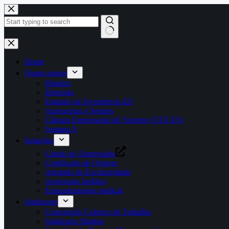
Pular
para
o
conteúdo
Home
Quem somos
História
Diretoria
Estatuto da Fecomércio-ES
Assessorias e Setores
Câmara Empresarial de Turismo (CET-ES)
Semana S
Soluções
Cartão do Empresário
Certificado de Origem
Atestado de Exclusividade
Assessoria Jurídica
Enquadramento sindical
Sindicatos
Convenção Coletiva de Trabalho
Sindicatos filiados