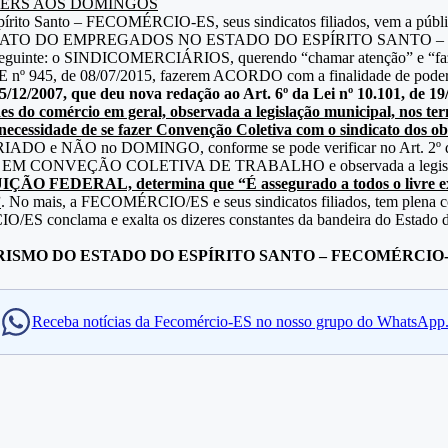
TERS AOS DOMINGOS
spírito Santo – FECOMÉRCIO-ES, seus sindicatos filiados, vem a pú
pelo SINDICATO DO EMPREGADOS NO ESTADO DO ESPÍRITO SANTO 
 seguinte: o SINDICOMERCIÁRIOS, querendo “chamar atenção” e “fa
ia MTE nº 945, de 08/07/2015, fazerem ACORDO com a finalidade de p
/12/2007, que deu nova redação ao Art. 6º da Lei nº 10.101, de 19
io em geral, observada a legislação municipal, nos termos do 
ssidade de se fazer Convenção Coletiva com o sindicato dos ob
 FERIADO e NÃO no DOMINGO, conforme se pode verificar no Art. 2º 
M CONVEÇÃO COLETIVA DE TRABALHO e observada a legislação muni
TUIÇÃO FEDERAL, determina que “É assegurado a todos o livre ex
”
. No mais, a FECOMÉRCIO/ES e seus sindicatos filiados, tem plena con
 conclama e exalta os dizeres constantes da bandeira do Estado do E
RISMO DO ESTADO DO ESPÍRITO SANTO – FECOMÉRCIO
Receba notícias da Fecomércio-ES no nosso grupo do WhatsApp