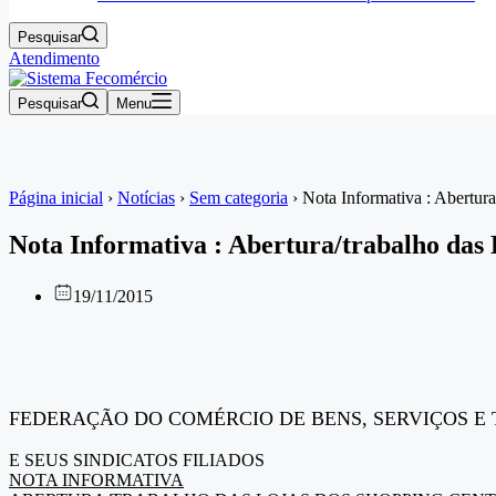
Pesquisar
Atendimento
Pesquisar
Menu
Página inicial
›
Notícias
›
Sem categoria
›
Nota Informativa : Abertu
Nota Informativa : Abertura/trabalho das
19/11/2015
FEDERAÇÃO DO COMÉRCIO DE BENS, SERVIÇOS E 
E SEUS SINDICATOS FILIADOS
NOTA INFORMATIVA