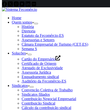
Home
Quem somos
História
Diretoria
Estatuto da Fecomércio-ES
Assessorias e Setores
Câmara Empresarial de Turismo (CET-ES)
Semana S
Soluções
Cartão do Empresário
Certificado de Origem
Atestado de Exclusividade
Assessoria Jurídica
Enquadramento sindical
Auditório da Fecomércio-ES
Sindicatos
Convenção Coletiva de Trabalho
Sindicatos filiados
Contribuição Negocial Empresarial
Contribuição Sindical
Cálculo da contribuição sindical