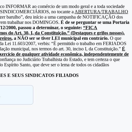
blico INFORMAR ao comércio de um modo geral e a toda sociedade
– SINDICOMERCIÁRIOS, no tocante a
ABERTURA/TRABALHO
zer barulho”, deu início a uma campanha de NOTIFICAÇÃO dos
oderem trabalhar nos DOMINGOS.
É de se perguntar se uma Portaria
/12/2000, passou a determinar, o seguinte:
“FICA
Art. 30, I, da Constituição.” (Destaques e grifos nossos).
reiros
, a NÃO ser se tiver LEI municipal em contrário.
O que
da Lei 11.603/2007, verbis: “É permitido o trabalho em FERIADOS
cipal, nos termos do art. 30, inciso I, da Constituição.”
É
ercício de qualquer atividade econômica, independentemente de
fiança no Judiciário Trabalhista do Estado, e tem certeza o que
spírito Santo, que deve ser o lema de todos os cidadãos
-ES
E SEUS SINDICATOS FILIADOS
.