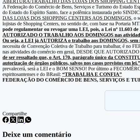
ABERTURA/TRABALHO DAS LOJAS DOS SHOPPING CEN
A Federação do Comércio de Bens, Serviços e Turismo do Estado E
do Estado do Espírito Santo, face a polêmica instaurada 
DAS LOJAS DOS SHOPPING CENTERS AOS DOMINGOS
, o
lojistas de Shopping Centers, no sentido de, com base na Portar
pode regulamentar ou revogar uma LEI, pois, a Lei nº 11.603 de 5
AUTORIZADO O TRABALHO AOS DOMINGOS nas atividades do comérc
Ou seja, a LEI já AUTORIZA o trabalho aos DOMINGOS, sem nece
necessita de Convenção Coletiva de Trabalho para trabalhar, é no
nas atividades do comércio em geral, DESDE QUE AUTORIZADO E
de ser ressaltado que, o Art. 170, parágrafo único da CONSTI
autorização de órgãos públicos, salvos nos casos previstos em lei.
prevalecerá, será a LEI e o BOM SENSO! Por último a FECOMÉRCIO/ES
espiritosantenses e do BRasil:
“TRABALHA E CONFIA”
FEDERAÇÃO DO COMÉRCIO DE BENS, SERVIÇOS E TU
Compartilhe
Deixe um comentário