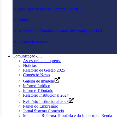
Pesquisa Mensal do Comércio (PMC)
Saúde
Mercado de Trabalho Formal e Informal (PNAD-T)
Comércio exterior
Comunicação
Assessoria de imprensa
Notícias
Relatório de Gestão 2025
Comércio News
Galeria de imagens
Informe Jurídico
Informe Tributário
Relatório Institucional 2024
Relatório Institucional 2023
Painel do Empresário
Jornal Sistema Comércio
Manual da Reforma Tributária e do Imposto de Renda