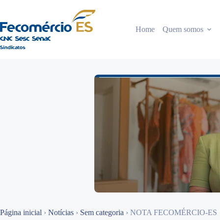
Pular
para
o
Home
Quem somos
conteúdo
Página inicial
›
Notícias
›
Sem categoria
›
NOTA FECOMÉRCIO-ES