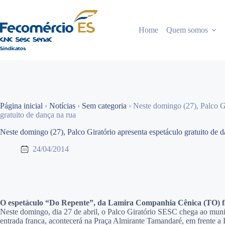
Pular
para
o
Home
Quem somos
conteúdo
Página inicial
›
Notícias
›
Sem categoria
›
Neste domingo (27), Palco Gi
gratuito de dança na rua
Neste domingo (27), Palco Giratório apresenta espetáculo gratuito de d
24/04/2014
O espetáculo “Do Repente”, da Lamira Companhia Cênica (TO) fará
Neste domingo, dia 27 de abril, o Palco Giratório SESC chega ao mun
entrada franca, acontecerá na Praça Almirante Tamandaré, em frente a I