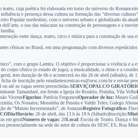
 teatro, cuja poética foi elaborada em torno do universo do Romanceiro
 influência e presença dessa cultura na formação das “diversas culturas” 
iro Popular nordestino, com o universo urbano e globalizado da atualid
dell’arte, o uso das máscaras na construção de personagens e a movime
família.
rseção entre dança, teatro, circo e música para a construção de sua est
 artes cênicas no Brasil, em uma programação com diversos espetáculos 
ênico”, com o grupo Lamira. O objetivo é proporcionar a vivência e a 
ão do corpo cênico (o estado de jogo), a musicalidade, o ritmo e a coo
em geral, tem duração de 6h e acontecerá no dia 26 de abril (sábado), de
tar a ficha de inscrição pelo emailartescenicas-es@sesc.com.br e enviar 
il ou até as vagas serem preenchidas.
SERVIÇO
PALCO GIRATÓRI
lmirante Tamandaré, em frente a Igreja do Rosário, Prainha, Vila Velha
oão Vicente
Figurino
: Patrícia Fregonesi
Operador de luz:
Mauro Guil
rezinha; Os Nonatos; Mossinha de Passira e Valdir Teles; Galego Aboia
ação de “Matuto Incrementado”, de Amazan
Registro Fotográfico:
Flav
ICO
Dia/Horário:
26 de abril, das 13 h às 19 h (Sábado)Inscrição:
Mini
icas em geral
Número de vagas
: 20
Local
: Escola de Teatro, Dança e M
 ou presencialmente na sede do setor de cultura do SESC ES, Rua Misae