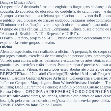
Dança e Música FAFI.
O espetáculo é destinado à rua que engloba as linguagens da dança e do
coquista, do aboiador, do glosador, do cordelista, do calungueiro – e da
A proposta consiste numa releitura que relaciona o universo do Romance
o público. Seu processo de criação englobou pesquisas sobre commedia 
35 minutos e classificação livre, o espetáculo é uma atração para toda a 
O grupo de artes cênicas Lamira Companhia Cênica busca o ponto de inte
“Adorno da Realidade”, “Do Repente” e “GIBI”).
O Palco Giratório, projeto do SESC, busca difundir e descentralizar as
experiências entre grupos de teatro.
Oficina
Além do espetáculo, será realizado a oficina “A preparação do corpo c
por jogos teatrais, exercícios de construção de personagens, preparaç
Voltado para atores, artistas, bailarinos e estudantes de artes cênicas 
gratuita e as inscrições estão abertas. Para participar é preciso solici
em Santa Lúcia, Vitória. As inscrições estão abertas até o dia 23 de abr
REPENTE
Data
: 27 de abril (Domingo)
Horário
: 18 h
Local
: Praça A
Geral:
Carolina Galgane
Direção Artística, Coreografia e Cenário:
J
Jefferson Cerqueira
Maquiagem
: Jhon Weiner
Músicas
: Lindalva e Te
Militana; Dedé Laurentino e Fenelor; Antônio Nóbrega.
Causo
: adapt
Renata Oliveira.
OFICINA : A PREPARAÇÃO DO CORPO CÊN
aulas
Público-alvo
: atores, bailarinos, artistas e estudantes de artes cên
Inscrição pelo e-mailartescenicas-es@sesc.com.br e enviar preenchida,
Vitória.
Crédito da foto:
Grupo Lamira