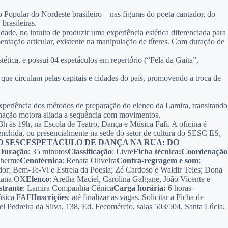
 Popular do Nordeste brasileiro – nas figuras do poeta cantador, do
brasileiras.
ade, no intuito de produzir uma experiência estética diferenciada para
ntação articular, existente na manipulação de títeres. Com duração de
ética, e possui 04 espetáculos em repertório (“Fela da Gaita”,
que circulam pelas capitais e cidades do país, promovendo a troca de
experiência dos métodos de preparação do elenco da Lamira, transitando
rdenação motora aliada a sequência com movimentos.
 13h às 19h, na Escola de Teatro, Dança e Música Fafi. A oficina é
preenchida, ou presencialmente na sede do setor de cultura do SESC ES,
O SESC
ESPETÁCULO DE DANÇA NA RUA: DO
Duração
: 35 minutos
Classificação
: Livre
Ficha técnica:
Coordenação
herme
Cenotécnica
: Renata Oliveira
Contra-regragem e som
:
dor; Bem-Te-Vi e Estrela da Poesia; Zé Cardoso e Waldir Teles; Dona
iana OX
Elenco
: Aretha Maciel, Carolina Galgane, João Vicente e
strante
: Lamira Companhia Cênica
Carga horária:
6 horas-
úsica FAFI
Inscrições
: até finalizar as vagas. Solicitar a Ficha de
l Pedreira da Silva, 138, Ed. Fecomércio, salas 503/504, Santa Lúcia,