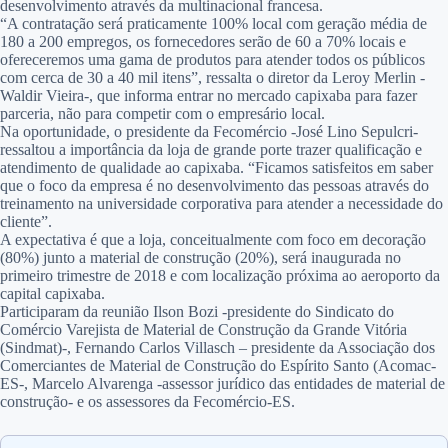
desenvolvimento através da multinacional francesa.
“A contratação será praticamente 100% local com geração média de
180 a 200 empregos, os fornecedores serão de 60 a 70% locais e
ofereceremos uma gama de produtos para atender todos os públicos
com cerca de 30 a 40 mil itens”, ressalta o diretor da Leroy Merlin -
Waldir Vieira-, que informa entrar no mercado capixaba para fazer
parceria, não para competir com o empresário local.
Na oportunidade, o presidente da Fecomércio -José Lino Sepulcri-
ressaltou a importância da loja de grande porte trazer qualificação e
atendimento de qualidade ao capixaba. “Ficamos satisfeitos em saber
que o foco da empresa é no desenvolvimento das pessoas através do
treinamento na universidade corporativa para atender a necessidade do
cliente”.
A expectativa é que a loja, conceitualmente com foco em decoração
(80%) junto a material de construção (20%), será inaugurada no
primeiro trimestre de 2018 e com localização próxima ao aeroporto da
capital capixaba.
Participaram da reunião Ilson Bozi -presidente do Sindicato do
Comércio Varejista de Material de Construção da Grande Vitória
(Sindmat)-, Fernando Carlos Villasch – presidente da Associação dos
Comerciantes de Material de Construção do Espírito Santo (Acomac-
ES-, Marcelo Alvarenga -assessor jurídico das entidades de material de
construção- e os assessores da Fecomércio-ES.