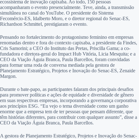
ecossistema de inovação capixaba. Ao todo, 150 pessoas
acompanharam o evento presencialmente. Teve, ainda, a transmissão
simultânea no canal do YouTube. O presidente do Sistema
Fecomércio-ES, Idalberto Moro, e o diretor regional do Senac-ES,
Richardson Schmittel, prestigiaram o evento.
Pensando no fortalecimento do protagonismo feminino em empresas
renomadas dentro e fora do contexto capixaba, a presidente da Findes,
Cris Samorini; a CEO do Instituto das Pretas, Priscilla Gama; a co-
fundadora e diretora-geral do Impact Hub Vitória, Licia Mesquita; e a
CEO da Viação Águia Branca, Paula Barcellos, foram convidadas
para formar uma roda de conversa mediada pela gestora de
Planejamento Estratégico, Projetos e Inovação do Senac-ES, Zenaide
Margon.
Durante o bate-papo, as participantes falaram dos principais desafios
para promover políticas e ações de equidade e diversidade de gênero
em suas respectivas empresas, incorporando a governança corporativa
aos princípios ESG. “Eu vejo o tema diversidade como um ganho
enorme que a empresa tem de ter pessoas que pensam diferente, que
têm histórias diferentes, para contribuir com qualquer assunto”, disse a
CEO da Viação Águia Branca, Paula Barcellos.
A gestora de Planejamento Estratégico, Projetos e Inovação do Senac-