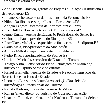
Também estiveram presentes:
• Ana Isabella Almeida, gerente de Projetos e Relações Institucionais
da Fecomércio-ES
• Juliane Zaché, assessora da Presidência da Fecomércio-ES.
• Nilton Basílio, assessor jurídico da Fecomércio-ES
• Angela Lagreca, assessora de Infraestrutura e Obras
• José Boff Buffon, secretário da CET Fecomércio-ES
•Bruno Emílio, gerente de Educação Profissional do Senac-ES
•Elcimar de Paula, presidente do Sindiprom-ES
• José Olavo Médici, vice-presidente financeiro do Sindiprom-ES
• Paulo Maia, vice-presidente do Sindihotéis
• Andrea Milholo, superintendente do Sindibares
• Pedro Rigo, superintendente do Sebrae-ES
• Luciano Machado, secretário de Estado do Turismo
• Thiago Akira, Consultor do Plano Estratégico de Marketing
Turístico do Espírito Santo e palestrante
• Rafael Granvilla, gerente de Estudos e Negócios Turísticos da
Secretaria de Turismo do Estado
• Leonardo Lares, presidente da Associação Brasileira de
Turismólogos e Profissionais do Turismo
• Renato Barbosa, diretor de Turismo de Vitória
• Renan Alves, diretor de Turismo do Guarapari em Ação
• Leandro Tononi, coordenador do Núcleo de Turismo do Sebrae-
ES