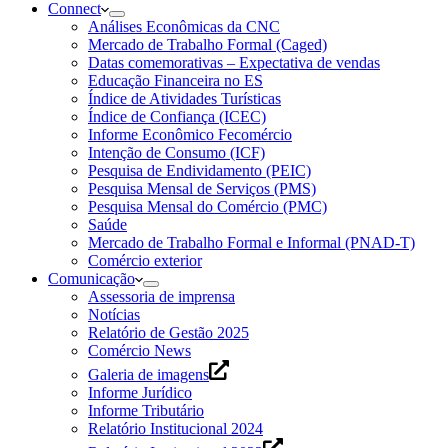
Connect
Análises Econômicas da CNC
Mercado de Trabalho Formal (Caged)
Datas comemorativas – Expectativa de vendas
Educação Financeira no ES
Índice de Atividades Turísticas
Índice de Confiança (ICEC)
Informe Econômico Fecomércio
Intenção de Consumo (ICF)
Pesquisa de Endividamento (PEIC)
Pesquisa Mensal de Serviços (PMS)
Pesquisa Mensal do Comércio (PMC)
Saúde
Mercado de Trabalho Formal e Informal (PNAD-T)
Comércio exterior
Comunicação
Assessoria de imprensa
Notícias
Relatório de Gestão 2025
Comércio News
Galeria de imagens
Informe Jurídico
Informe Tributário
Relatório Institucional 2024