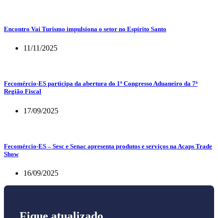
Encontro Vai Turismo impulsiona o setor no Espírito Santo
11/11/2025
Fecomércio-ES participa da abertura do 1º Congresso Aduaneiro da 7ª
Região Fiscal
17/09/2025
Fecomércio-ES – Sesc e Senac apresenta produtos e serviços na Acaps Trade
Show
16/09/2025
Fique atualizado