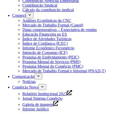
Contribuição Negocial Empresarial
Contribuição Sindical
Cálculo da contribuição sindical
Connect
Análises Econômicas da CNC
Mercado de Trabalho Formal (Caged)
Datas comemorativas – Expectativa de vendas
Educação Financeira no ES
Índice de Atividades Turísticas
Índice de Confiança (ICEC)
Informe Econômico Fecomércio
Intenção de Consumo (ICF)
Pesquisa de Endividamento (PEIC)
Pesquisa Mensal de Serviços (PMS)
Pesquisa Mensal do Comércio (PMC)
Mercado de Trabalho Formal e Informal (PNAD-T)
Comunicação
Notícias
Comércio News
Relatório Institucional 2023
Jornal Sistema Comércio
Galeria de imagens
Informe Jurídico