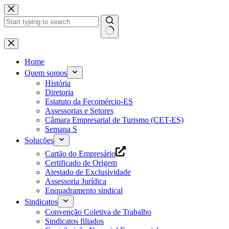
Pular
para
o
conteúdo
Home
Quem somos
História
Diretoria
Estatuto da Fecomércio-ES
Assessorias e Setores
Câmara Empresarial de Turismo (CET-ES)
Semana S
Soluções
Cartão do Empresário
Certificado de Origem
Atestado de Exclusividade
Assessoria Jurídica
Enquadramento sindical
Sindicatos
Convenção Coletiva de Trabalho
Sindicatos filiados