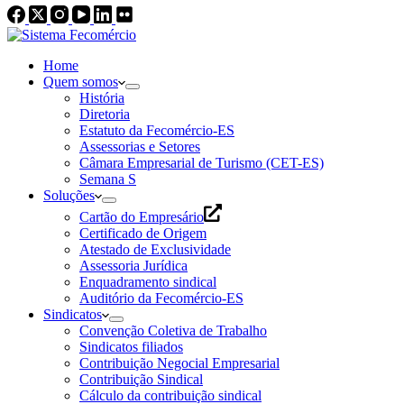
Home
Quem somos
História
Diretoria
Estatuto da Fecomércio-ES
Assessorias e Setores
Câmara Empresarial de Turismo (CET-ES)
Semana S
Soluções
Cartão do Empresário
Certificado de Origem
Atestado de Exclusividade
Assessoria Jurídica
Enquadramento sindical
Auditório da Fecomércio-ES
Sindicatos
Convenção Coletiva de Trabalho
Sindicatos filiados
Contribuição Negocial Empresarial
Contribuição Sindical
Cálculo da contribuição sindical