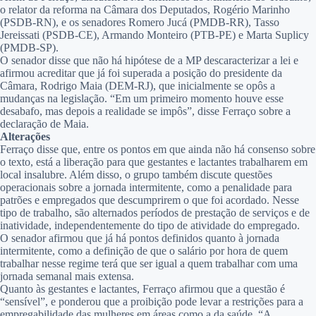
o relator da reforma na Câmara dos Deputados, Rogério Marinho
(PSDB-RN), e os senadores Romero Jucá (PMDB-RR), Tasso
Jereissati (PSDB-CE), Armando Monteiro (PTB-PE) e Marta Suplicy
(PMDB-SP).
O senador disse que não há hipótese de a MP descaracterizar a lei e
afirmou acreditar que já foi superada a posição do presidente da
Câmara, Rodrigo Maia (DEM-RJ), que inicialmente se opôs a
mudanças na legislação. “Em um primeiro momento houve esse
desabafo, mas depois a realidade se impôs”, disse Ferraço sobre a
declaração de Maia.
Alterações
Ferraço disse que, entre os pontos em que ainda não há consenso sobre
o texto, está a liberação para que gestantes e lactantes trabalharem em
local insalubre. Além disso, o grupo também discute questões
operacionais sobre a jornada intermitente, como a penalidade para
patrões e empregados que descumprirem o que foi acordado. Nesse
tipo de trabalho, são alternados períodos de prestação de serviços e de
inatividade, independentemente do tipo de atividade do empregado.
O senador afirmou que já há pontos definidos quanto à jornada
intermitente, como a definição de que o salário por hora de quem
trabalhar nesse regime terá que ser igual a quem trabalhar com uma
jornada semanal mais extensa.
Quanto às gestantes e lactantes, Ferraço afirmou que a questão é
“sensível”, e ponderou que a proibição pode levar a restrições para a
empregabilidade das mulheres em áreas como a da saúde. “A