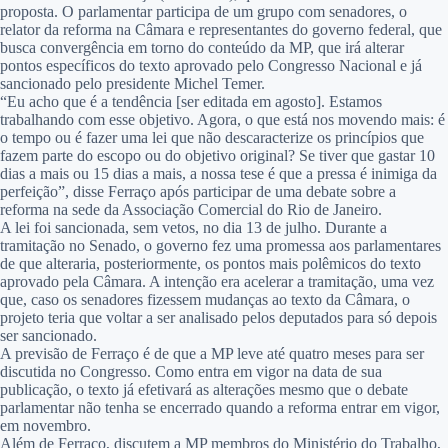
proposta. O parlamentar participa de um grupo com senadores, o
relator da reforma na Câmara e representantes do governo federal, que
busca convergência em torno do conteúdo da MP, que irá alterar
pontos específicos do texto aprovado pelo Congresso Nacional e já
sancionado pelo presidente Michel Temer.
“Eu acho que é a tendência [ser editada em agosto]. Estamos
trabalhando com esse objetivo. Agora, o que está nos movendo mais: é
o tempo ou é fazer uma lei que não descaracterize os princípios que
fazem parte do escopo ou do objetivo original? Se tiver que gastar 10
dias a mais ou 15 dias a mais, a nossa tese é que a pressa é inimiga da
perfeição”, disse Ferraço após participar de uma debate sobre a
reforma na sede da Associação Comercial do Rio de Janeiro.
A lei foi sancionada, sem vetos, no dia 13 de julho. Durante a
tramitação no Senado, o governo fez uma promessa aos parlamentares
de que alteraria, posteriormente, os pontos mais polêmicos do texto
aprovado pela Câmara. A intenção era acelerar a tramitação, uma vez
que, caso os senadores fizessem mudanças ao texto da Câmara, o
projeto teria que voltar a ser analisado pelos deputados para só depois
ser sancionado.
A previsão de Ferraço é de que a MP leve até quatro meses para ser
discutida no Congresso. Como entra em vigor na data de sua
publicação, o texto já efetivará as alterações mesmo que o debate
parlamentar não tenha se encerrado quando a reforma entrar em vigor,
em novembro.
Além de Ferraço, discutem a MP membros do Ministério do Trabalho,