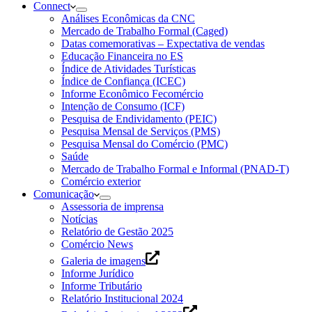
Connect
Análises Econômicas da CNC
Mercado de Trabalho Formal (Caged)
Datas comemorativas – Expectativa de vendas
Educação Financeira no ES
Índice de Atividades Turísticas
Índice de Confiança (ICEC)
Informe Econômico Fecomércio
Intenção de Consumo (ICF)
Pesquisa de Endividamento (PEIC)
Pesquisa Mensal de Serviços (PMS)
Pesquisa Mensal do Comércio (PMC)
Saúde
Mercado de Trabalho Formal e Informal (PNAD-T)
Comércio exterior
Comunicação
Assessoria de imprensa
Notícias
Relatório de Gestão 2025
Comércio News
Galeria de imagens
Informe Jurídico
Informe Tributário
Relatório Institucional 2024