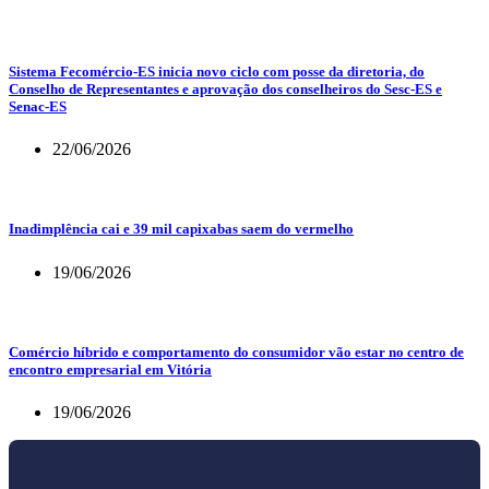
Sistema Fecomércio-ES inicia novo ciclo com posse da diretoria, do
Conselho de Representantes e aprovação dos conselheiros do Sesc-ES e
Senac-ES
22/06/2026
Inadimplência cai e 39 mil capixabas saem do vermelho
19/06/2026
Comércio híbrido e comportamento do consumidor vão estar no centro de
encontro empresarial em Vitória
19/06/2026