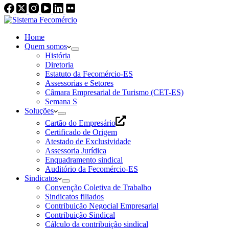
Home
Quem somos
História
Diretoria
Estatuto da Fecomércio-ES
Assessorias e Setores
Câmara Empresarial de Turismo (CET-ES)
Semana S
Soluções
Cartão do Empresário
Certificado de Origem
Atestado de Exclusividade
Assessoria Jurídica
Enquadramento sindical
Auditório da Fecomércio-ES
Sindicatos
Convenção Coletiva de Trabalho
Sindicatos filiados
Contribuição Negocial Empresarial
Contribuição Sindical
Cálculo da contribuição sindical