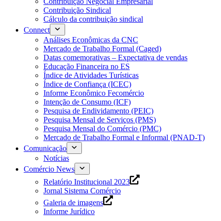
Contribuição Negocial Empresarial
Contribuição Sindical
Cálculo da contribuição sindical
Connect
Análises Econômicas da CNC
Mercado de Trabalho Formal (Caged)
Datas comemorativas – Expectativa de vendas
Educação Financeira no ES
Índice de Atividades Turísticas
Índice de Confiança (ICEC)
Informe Econômico Fecomércio
Intenção de Consumo (ICF)
Pesquisa de Endividamento (PEIC)
Pesquisa Mensal de Serviços (PMS)
Pesquisa Mensal do Comércio (PMC)
Mercado de Trabalho Formal e Informal (PNAD-T)
Comunicação
Notícias
Comércio News
Relatório Institucional 2023
Jornal Sistema Comércio
Galeria de imagens
Informe Jurídico