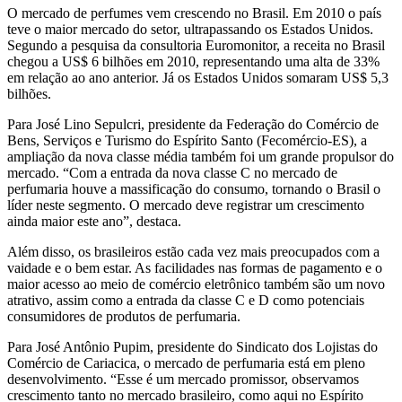
O mercado de perfumes vem crescendo no Brasil. Em 2010 o país
teve o maior mercado do setor, ultrapassando os Estados Unidos.
Segundo a pesquisa da consultoria Euromonitor, a receita no Brasil
chegou a US$ 6 bilhões em 2010, representando uma alta de 33%
em relação ao ano anterior. Já os Estados Unidos somaram US$ 5,3
bilhões.
Para José Lino Sepulcri, presidente da Federação do Comércio de
Bens, Serviços e Turismo do Espírito Santo (Fecomércio-ES), a
ampliação da nova classe média também foi um grande propulsor do
mercado. “Com a entrada da nova classe C no mercado de
perfumaria houve a massificação do consumo, tornando o Brasil o
líder neste segmento. O mercado deve registrar um crescimento
ainda maior este ano”, destaca.
Além disso, os brasileiros estão cada vez mais preocupados com a
vaidade e o bem estar. As facilidades nas formas de pagamento e o
maior acesso ao meio de comércio eletrônico também são um novo
atrativo, assim como a entrada da classe C e D como potenciais
consumidores de produtos de perfumaria.
Para José Antônio Pupim, presidente do Sindicato dos Lojistas do
Comércio de Cariacica, o mercado de perfumaria está em pleno
desenvolvimento. “Esse é um mercado promissor, observamos
crescimento tanto no mercado brasileiro, como aqui no Espírito