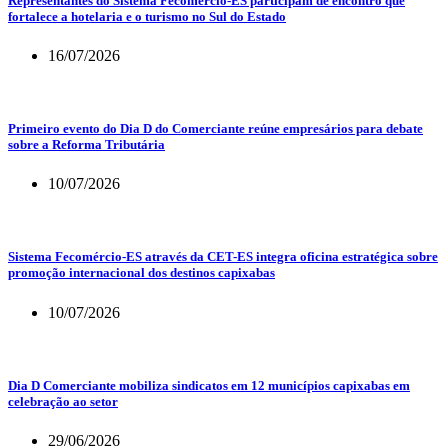
Representantes do Sistema Fecomércio-ES participam de encontro que
fortalece a hotelaria e o turismo no Sul do Estado
16/07/2026
Primeiro evento do Dia D do Comerciante reúne empresários para debate
sobre a Reforma Tributária
10/07/2026
Sistema Fecomércio-ES através da CET-ES integra oficina estratégica sobre
promoção internacional dos destinos capixabas
10/07/2026
Dia D Comerciante mobiliza sindicatos em 12 municípios capixabas em
celebração ao setor
29/06/2026