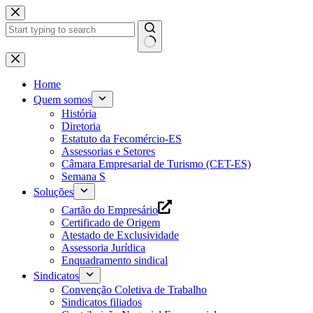
Pular
para
o
conteúdo
Home
Quem somos
História
Diretoria
Estatuto da Fecomércio-ES
Assessorias e Setores
Câmara Empresarial de Turismo (CET-ES)
Semana S
Soluções
Cartão do Empresário
Certificado de Origem
Atestado de Exclusividade
Assessoria Jurídica
Enquadramento sindical
Sindicatos
Convenção Coletiva de Trabalho
Sindicatos filiados