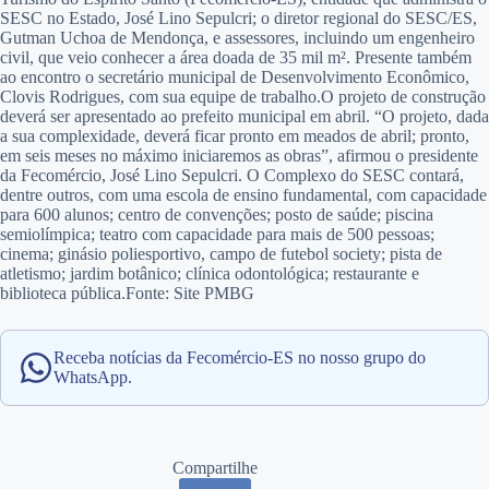
SESC no Estado, José Lino Sepulcri; o diretor regional do SESC/ES,
Gutman Uchoa de Mendonça, e assessores, incluindo um engenheiro
civil, que veio conhecer a área doada de 35 mil m². Presente também
ao encontro o secretário municipal de Desenvolvimento Econômico,
Clovis Rodrigues, com sua equipe de trabalho.O projeto de construção
deverá ser apresentado ao prefeito municipal em abril. “O projeto, dada
a sua complexidade, deverá ficar pronto em meados de abril; pronto,
em seis meses no máximo iniciaremos as obras”, afirmou o presidente
da Fecomércio, José Lino Sepulcri. O Complexo do SESC contará,
dentre outros, com uma escola de ensino fundamental, com capacidade
para 600 alunos; centro de convenções; posto de saúde; piscina
semiolímpica; teatro com capacidade para mais de 500 pessoas;
cinema; ginásio poliesportivo, campo de futebol society; pista de
atletismo; jardim botânico; clínica odontológica; restaurante e
biblioteca pública.Fonte: Site PMBG
Receba notícias da Fecomércio-ES no nosso grupo do
WhatsApp.
Compartilhe