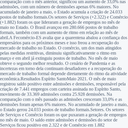
comparação com o mês anterior, significou um aumento de 33,0% nas
admissões, com um número de demissões apenas 6% maiores. No
acumulado de janeiro a maio, o Estado acumula a criação de 24.033
postos de trabalho formais.Os setores de Serviços (+2.322) e Comércio
(+1.882) foram os que lideraram a geração de empregos no mês de
maio no Estado. O Brasil avançou em 280.666 postos de trabalho
formais, também com um aumento de ritmo em relação ao mês de
abril.A Fecomércio-ES avalia que a quarentena abalou a confiança dos
empresários para os próximos meses e isso freou a recuperação do
mercado de trabalho no Estado. O comércio, um dos mais atingidos
pelas medidas restritivas, diminuiu significativamente o ritmo em
março e em abril já extinguiu postos de trabalho. No mês de maio
obteve o segundo melhor resultado. O cenário de Pandemia e as
incertezas em torno dela continuam desafiadores e a recuperação do
mercado de trabalho formal depende diretamente do ritmo da atividade
econômica.Resultados Espírito SantoMaio 2021. O mês de maio
registrou saldo positivo entre admissões e demissões, responsável pela
criação de 7.441 empregos com carteira assinada no Espírito Santo,
movimento de 33.369 admissões contra 25.928 demissões. Na
comparação com o mês passado as admissões cresceram 33,0% e as
demissões foram apenas 6% maiores. No acumulado de janeiro a maio,
o Estado gerou 24.033 postos de trabalho formais.Setores. Os setores
de Serviços e Comércio foram os que puxaram a geração de empregos
no mês de maio. O saldo entre admissões e demissões do setor de
Serviços ficou positivo em 2.322 e de Comércio em 1.882