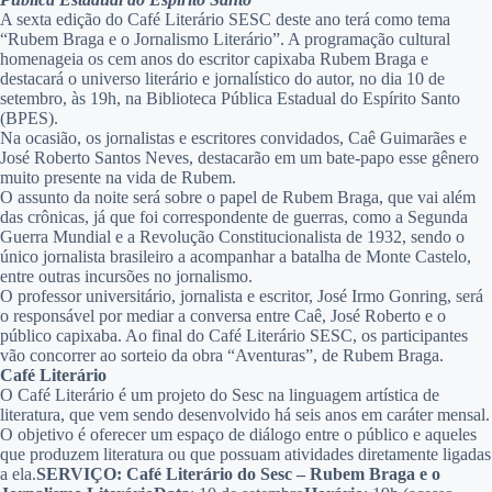
A sexta edição do Café Literário SESC deste ano terá como tema
“Rubem Braga e o Jornalismo Literário”. A programação cultural
homenageia os cem anos do escritor capixaba Rubem Braga e
destacará o universo literário e jornalístico do autor, no dia 10 de
setembro, às 19h, na Biblioteca Pública Estadual do Espírito Santo
(BPES).
Na ocasião, os jornalistas e escritores convidados, Caê Guimarães e
José Roberto Santos Neves, destacarão em um bate-papo esse gênero
muito presente na vida de Rubem.
O assunto da noite será sobre o papel de Rubem Braga, que vai além
das crônicas, já que foi correspondente de guerras, como a Segunda
Guerra Mundial e a Revolução Constitucionalista de 1932, sendo o
único jornalista brasileiro a acompanhar a batalha de Monte Castelo,
entre outras incursões no jornalismo.
O professor universitário, jornalista e escritor, José Irmo Gonring, será
o responsável por mediar a conversa entre Caê, José Roberto e o
público capixaba. Ao final do Café Literário SESC, os participantes
vão concorrer ao sorteio da obra “Aventuras”, de Rubem Braga.
Café Literário
O Café Literário é um projeto do Sesc na linguagem artística de
literatura, que vem sendo desenvolvido há seis anos em caráter mensal.
O objetivo é oferecer um espaço de diálogo entre o público e aqueles
que produzem literatura ou que possuam atividades diretamente ligadas
a ela.
SERVIÇO: Café Literário do Sesc – Rubem Braga e o