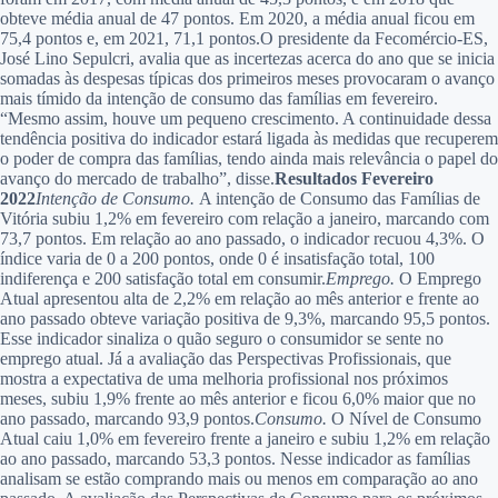
obteve média anual de 47 pontos. Em 2020, a média anual ficou em
75,4 pontos e, em 2021, 71,1 pontos.O presidente da Fecomércio-ES,
José Lino Sepulcri, avalia que as incertezas acerca do ano que se inicia
somadas às despesas típicas dos primeiros meses provocaram o avanço
mais tímido da intenção de consumo das famílias em fevereiro.
“Mesmo assim, houve um pequeno crescimento. A continuidade dessa
tendência positiva do indicador estará ligada às medidas que recuperem
o poder de compra das famílias, tendo ainda mais relevância o papel do
avanço do mercado de trabalho”, disse.
Resultados Fevereiro
2022
Intenção de Consumo.
A intenção de Consumo das Famílias de
Vitória subiu 1,2% em fevereiro com relação a janeiro, marcando com
73,7 pontos. Em relação ao ano passado, o indicador recuou 4,3%. O
índice varia de 0 a 200 pontos, onde 0 é insatisfação total, 100
indiferença e 200 satisfação total em consumir.
Emprego.
O Emprego
Atual apresentou alta de 2,2% em relação ao mês anterior e frente ao
ano passado obteve variação positiva de 9,3%, marcando 95,5 pontos.
Esse indicador sinaliza o quão seguro o consumidor se sente no
emprego atual. Já a avaliação das Perspectivas Profissionais, que
mostra a expectativa de uma melhoria profissional nos próximos
meses, subiu 1,9% frente ao mês anterior e ficou 6,0% maior que no
ano passado, marcando 93,9 pontos.
Consumo.
O Nível de Consumo
Atual caiu 1,0% em fevereiro frente a janeiro e subiu 1,2% em relação
ao ano passado, marcando 53,3 pontos. Nesse indicador as famílias
analisam se estão comprando mais ou menos em comparação ao ano