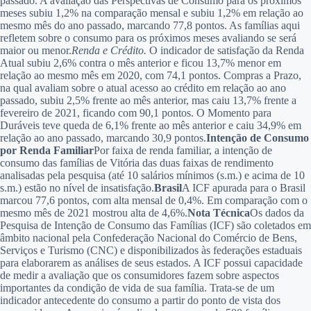
passado. A avaliação das Perspectivas de Consumo para os próximos
meses subiu 1,2% na comparação mensal e subiu 1,2% em relação ao
mesmo mês do ano passado, marcando 77,8 pontos. As famílias aqui
refletem sobre o consumo para os próximos meses avaliando se será
maior ou menor.
Renda e Crédito.
O indicador de satisfação da Renda
Atual subiu 2,6% contra o mês anterior e ficou 13,7% menor em
relação ao mesmo mês em 2020, com 74,1 pontos. Compras a Prazo,
na qual avaliam sobre o atual acesso ao crédito em relação ao ano
passado, subiu 2,5% frente ao mês anterior, mas caiu 13,7% frente a
fevereiro de 2021, ficando com 90,1 pontos. O Momento para
Duráveis teve queda de 6,1% frente ao mês anterior e caiu 34,9% em
relação ao ano passado, marcando 30,9 pontos.
Intenção de Consumo
por Renda Familiar
Por faixa de renda familiar, a intenção de
consumo das famílias de Vitória das duas faixas de rendimento
analisadas pela pesquisa (até 10 salários mínimos (s.m.) e acima de 10
s.m.) estão no nível de insatisfação.
Brasil
A ICF apurada para o Brasil
marcou 77,6 pontos, com alta mensal de 0,4%. Em comparação com o
mesmo mês de 2021 mostrou alta de 4,6%.
Nota Técnica
Os dados da
Pesquisa de Intenção de Consumo das Famílias (ICF) são coletados em
âmbito nacional pela Confederação Nacional do Comércio de Bens,
Serviços e Turismo (CNC) e disponibilizados às federações estaduais
para elaborarem as análises de seus estados. A ICF possui capacidade
de medir a avaliação que os consumidores fazem sobre aspectos
importantes da condição de vida de sua família. Trata-se de um
indicador antecedente do consumo a partir do ponto de vista dos