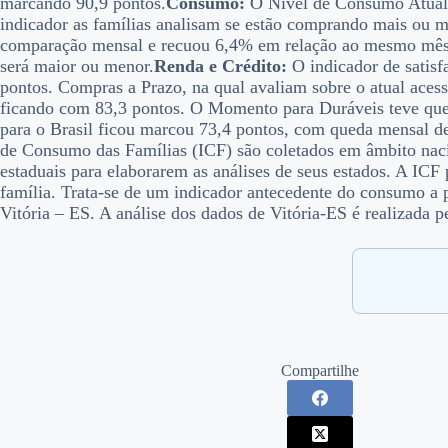
marcando 90,9 pontos.
Consumo:
O Nível de Consumo Atual 
indicador as famílias analisam se estão comprando mais ou 
comparação mensal e recuou 6,4% em relação ao mesmo mês d
será maior ou menor.
Renda e Crédito:
O indicador de satis
pontos. Compras a Prazo, na qual avaliam sobre o atual aces
ficando com 83,3 pontos. O Momento para Duráveis teve qued
para o Brasil ficou marcou 73,4 pontos, com queda mensal
de Consumo das Famílias (ICF) são coletados em âmbito naci
estaduais para elaborarem as análises de seus estados. A IC
família. Trata-se de um indicador antecedente do consumo a p
Vitória – ES. A análise dos dados de Vitória-ES é realizada
Compartilhe