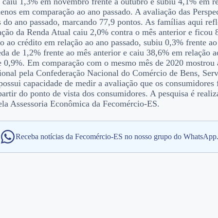
caiu 1,3% em novembro frente a outubro e subiu 4,1% em re
menos em comparação ao ano passado. A avaliação das Perspe
o ano passado, marcando 77,9 pontos. As famílias aqui refl
fação da Renda Atual caiu 2,0% contra o mês anterior e fic
so ao crédito em relação ao ano passado, subiu 0,3% frente a
a de 1,2% frente ao mês anterior e caiu 38,6% em relação a
 de 0,9%. Em comparação com o mesmo mês de 2020 mostrou a
onal pela Confederação Nacional do Comércio de Bens, Servi
F possui capacidade de medir a avaliação que os consumidores
artir do ponto de vista dos consumidores. A pesquisa é reali
 pela Assessoria Econômica da Fecomércio-ES.
Receba notícias da Fecomércio-ES no nosso grupo do WhatsApp