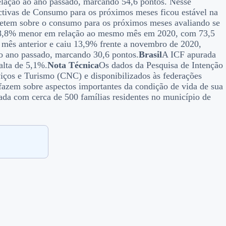
lação ao ano passado, marcando 54,6 pontos. Nesse
ctivas de Consumo para os próximos meses ficou estável na
etem sobre o consumo para os próximos meses avaliando se
ou 8,8% menor em relação ao mesmo mês em 2020, com 73,5
o mês anterior e caiu 13,9% frente a novembro de 2020,
o ano passado, marcando 30,6 pontos.
Brasil
A ICF apurada
lta de 5,1%.
Nota Técnica
Os dados da Pesquisa de Intenção
ços e Turismo (CNC) e disponibilizados às federações
 fazem sobre aspectos importantes da condição de vida de sua
zada com cerca de 500 famílias residentes no município de
.