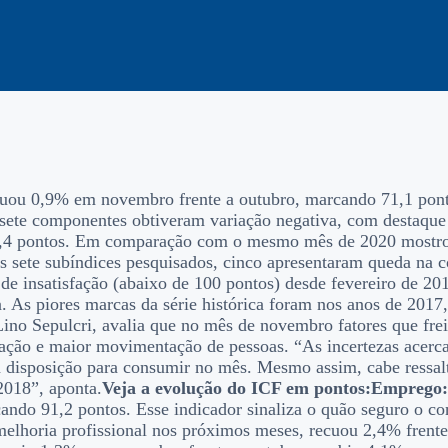
ecuou 0,9% em novembro frente a outubro, marcando 71,1 po
ete componentes obtiveram variação negativa, com destaque p
4 pontos. Em comparação com o mesmo mês de 2020 mostrou a
s sete subíndices pesquisados, cinco apresentaram queda na 
 de insatisfação (abaixo de 100 pontos) desde fevereiro de 2
. As piores marcas da série histórica foram nos anos de 2017
ino Sepulcri, avalia que no mês de novembro fatores que fre
cinação e maior movimentação de pessoas. “As incertezas ace
 na disposição para consumir no mês. Mesmo assim, cabe ressa
2018”, aponta.
Veja a evolução do ICF em pontos:
Emprego:
ando 91,2 pontos. Esse indicador sinaliza o quão seguro o co
 melhoria profissional nos próximos meses, recuou 2,4% frent