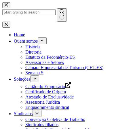
Pular
para
o
conteúdo
Home
Quem somos
História
Diretoria
Estatuto da Fecomércio-ES
Assessorias e Setores
Câmara Empresarial de Turismo (CET-ES)
Semana S
Soluções
Cartão do Empresário
Certificado de Origem
Atestado de Exclusividade
Assessoria Jurídica
Enquadramento sindical
Sindicatos
Convenção Coletiva de Trabalho
Sindicatos filiados