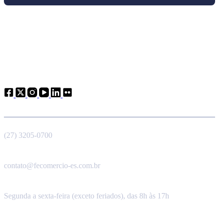
Atendimento
Telefone
(27) 3205-0700
E-mail
contato@fecomercio-es.com.br
Horário de funcionamento
Segunda a sexta-feira (exceto feriados), das 8h às 17h
Endereço