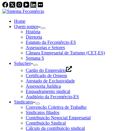
Home
Quem somos
História
Diretoria
Estatuto da Fecomércio-ES
Assessorias e Setores
Câmara Empresarial de Turismo (CET-ES)
Semana S
Soluções
Cartão do Empresário
Certificado de Origem
Atestado de Exclusividade
Assessoria Jurídica
Enquadramento sindical
Auditório da Fecomércio-ES
Sindicatos
Convenção Coletiva de Trabalho
Sindicatos filiados
Contribuição Negocial Empresarial
Contribuição Sindical
Cálculo da contribuição sindical