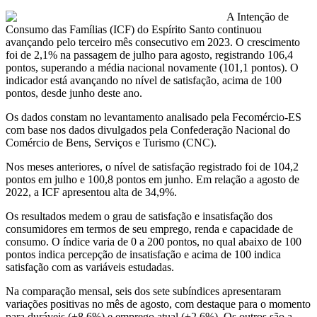
A Intenção de
Consumo das Famílias (ICF) do Espírito Santo continuou
avançando pelo terceiro mês consecutivo em 2023. O crescimento
foi de 2,1% na passagem de julho para agosto, registrando 106,4
pontos, superando a média nacional novamente (101,1 pontos). O
indicador está avançando no nível de satisfação, acima de 100
pontos, desde junho deste ano.
Os dados constam no levantamento analisado pela Fecomércio-ES
com base nos dados divulgados pela Confederação Nacional do
Comércio de Bens, Serviços e Turismo (CNC).
Nos meses anteriores, o nível de satisfação registrado foi de 104,2
pontos em julho e 100,8 pontos em junho. Em relação a agosto de
2022, a ICF apresentou alta de 34,9%.
Os resultados medem o grau de satisfação e insatisfação dos
consumidores em termos de seu emprego, renda e capacidade de
consumo. O índice varia de 0 a 200 pontos, no qual abaixo de 100
pontos indica percepção de insatisfação e acima de 100 indica
satisfação com as variáveis estudadas.
Na comparação mensal, seis dos sete subíndices apresentaram
variações positivas no mês de agosto, com destaque para o momento
para duráveis (+8,6%) e emprego atual (+2,6%). Os outros são a