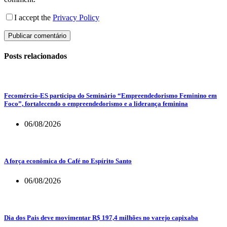
I accept the
Privacy Policy
Publicar comentário
Posts relacionados
Fecomércio-ES participa do Seminário “Empreendedorismo Feminino em
Foco”, fortalecendo o empreendedorismo e a liderança feminina
06/08/2026
A força econômica do Café no Espírito Santo
06/08/2026
Dia dos Pais deve movimentar R$ 197,4 milhões no varejo capixaba