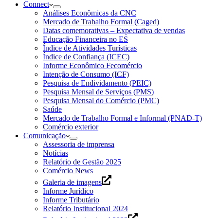
Connect
Análises Econômicas da CNC
Mercado de Trabalho Formal (Caged)
Datas comemorativas – Expectativa de vendas
Educação Financeira no ES
Índice de Atividades Turísticas
Índice de Confiança (ICEC)
Informe Econômico Fecomércio
Intenção de Consumo (ICF)
Pesquisa de Endividamento (PEIC)
Pesquisa Mensal de Serviços (PMS)
Pesquisa Mensal do Comércio (PMC)
Saúde
Mercado de Trabalho Formal e Informal (PNAD-T)
Comércio exterior
Comunicação
Assessoria de imprensa
Notícias
Relatório de Gestão 2025
Comércio News
Galeria de imagens
Informe Jurídico
Informe Tributário
Relatório Institucional 2024