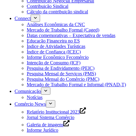
Contribuição Negocial Empresarial
Contribuição Sindical
Cálculo da contribuição sindical
Connect
Análises Econômicas da CNC
Mercado de Trabalho Formal (Caged)
Datas comemorativas – Expectativa de vendas
Educação Financeira no ES
Índice de Atividades Turísticas
Índice de Confiança (ICEC)
Informe Econômico Fecomércio
Intenção de Consumo (ICF)
Pesquisa de Endividamento (PEIC)
Pesquisa Mensal de Serviços (PMS)
Pesquisa Mensal do Comércio (PMC)
Mercado de Trabalho Formal e Informal (PNAD-T)
Comunicação
Notícias
Comércio News
Relatório Institucional 2023
Jornal Sistema Comércio
Galeria de imagens
Informe Jurídico