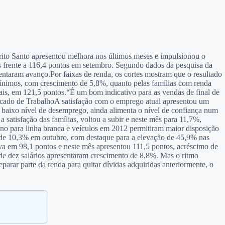
to Santo apresentou melhora nos últimos meses e impulsionou o
frente a 116,4 pontos em setembro. Segundo dados da pesquisa da
ntaram avanço.Por faixas de renda, os cortes mostram que o resultado
mínimos, com crescimento de 5,8%, quanto pelas famílias com renda
ais, em 121,5 pontos.“É um bom indicativo para as vendas de final de
cado de Trabalho
A satisfação com o emprego atual apresentou um
 baixo nível de desemprego, ainda alimenta o nível de confiança num
 satisfação das famílias, voltou a subir e neste mês para 11,7%,
no para linha branca e veículos em 2012 permitiram maior disposição
to de 10,3% em outubro, com destaque para a elevação de 45,9% nas
a em 98,1 pontos e neste mês apresentou 111,5 pontos, acréscimo de
e dez salários apresentaram crescimento de 8,8%. Mas o ritmo
ar parte da renda para quitar dívidas adquiridas anteriormente, o
.