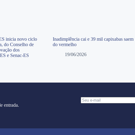
S inicia novo ciclo
Inadimplência cai e 39 mil capixabas saem
ia, do Conselho de
do vermelho
ovação dos
19/06/2026
-ES e Senac-ES
e entrada.