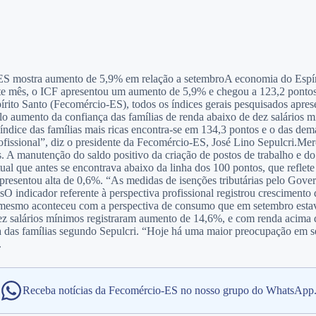
ES mostra aumento de 5,9% em relação a setembroA economia do Espíri
e mês, o ICF apresentou um aumento de 5,9% e chegou a 123,2 pontos 
ito Santo (Fecomércio-ES), todos os índices gerais pesquisados aprese
lo aumento da confiança das famílias de renda abaixo de dez salários 
ndice das famílias mais ricas encontra-se em 134,3 pontos e o das dem
ofissional”, diz o presidente da Fecomércio-ES, José Lino Sepulcri.
Mer
 A manutenção do saldo positivo da criação de postos de trabalho e do
al que antes se encontrava abaixo da linha dos 100 pontos, que reflete a
esentou alta de 0,6%. “As medidas de isenções tributárias pelo Gover
s
O indicador referente à perspectiva profissional registrou crescimen
O mesmo aconteceu com a perspectiva de consumo que em setembro estav
z salários mínimos registraram aumento de 14,6%, e com renda acima d
as famílias segundo Sepulcri. “Hoje há uma maior preocupação em separ
.
Receba notícias da Fecomércio-ES no nosso grupo do WhatsApp