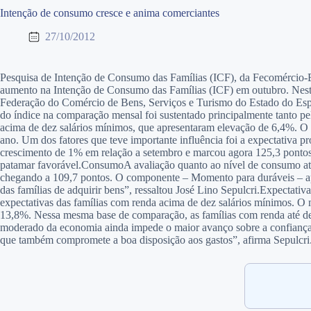
Intenção de consumo cresce e anima comerciantes
27/10/2012
Pesquisa de Intenção de Consumo das Famílias (ICF), da Fecomércio-
aumento na Intenção de Consumo das Famílias (ICF) em outubro. Nest
Federação do Comércio de Bens, Serviços e Turismo do Estado do Espír
do índice na comparação mensal foi sustentado principalmente tanto pe
acima de dez salários mínimos, que apresentaram elevação de 6,4%. O í
ano. Um dos fatores que teve importante influência foi a expectativa pr
crescimento de 1% em relação a setembro e marcou agora 125,3 pontos.
patamar favorável.
Consumo
A avaliação quanto ao nível de consumo atu
chegando a 109,7 pontos. O componente – Momento para duráveis – apr
das famílias de adquirir bens”, ressaltou José Lino Sepulcri.
Expectativa
expectativas das famílias com renda acima de dez salários mínimos. 
13,8%. Nessa mesma base de comparação, as famílias com renda até de
moderado da economia ainda impede o maior avanço sobre a confiança d
que também compromete a boa disposição aos gastos”, afirma Sepulcri