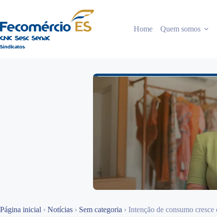
Pular
para
o
Home
Quem somos
conteúdo
Página inicial
›
Notícias
›
Sem categoria
›
Intenção de consumo cresce 