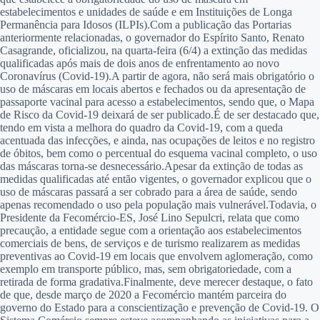
estabelecimentos e unidades de saúde e em Instituições de Longa
Permanência para Idosos (ILPIs).Com a publicação das Portarias
anteriormente relacionadas, o governador do Espírito Santo, Renato
Casagrande, oficializou, na quarta-feira (6/4) a extinção das medidas
qualificadas após mais de dois anos de enfrentamento ao novo
Coronavírus (Covid-19).A partir de agora, não será mais obrigatório o
uso de máscaras em locais abertos e fechados ou da apresentação de
passaporte vacinal para acesso a estabelecimentos, sendo que, o Mapa
de Risco da Covid-19 deixará de ser publicado.É de ser destacado que,
tendo em vista a melhora do quadro da Covid-19, com a queda
acentuada das infecções, e ainda, nas ocupações de leitos e no registro
de óbitos, bem como o percentual do esquema vacinal completo, o uso
das máscaras torna-se desnecessário.Apesar da extinção de todas as
medidas qualificadas até então vigentes, o governador explicou que o
uso de máscaras passará a ser cobrado para a área de saúde, sendo
apenas recomendado o uso pela população mais vulnerável.Todavia, o
Presidente da Fecomércio-ES, José Lino Sepulcri, relata que como
precaução, a entidade segue com a orientação aos estabelecimentos
comerciais de bens, de serviços e de turismo realizarem as medidas
preventivas ao Covid-19 em locais que envolvem aglomeração, como
exemplo em transporte público, mas, sem obrigatoriedade, com a
retirada de forma gradativa.Finalmente, deve merecer destaque, o fato
de que, desde março de 2020 a Fecomércio mantém parceira do
governo do Estado para a conscientização e prevenção de Covid-19. O