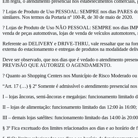
Em regra, o atendimento presencial nos estabelecimentos comerciais, ga
? Lojas de Produto de Uso PESSOAL: SEMPRE nos dias PARES do calend
similares. Nos termos da Portaria nº 100-R, de 30 de maio de 2020.
? Lojas de Produto de Uso NÃO PESSOAL: SEMPRE nos dias IMPARES d
venda de peças automotivas, lojas de venda de veículos automotores, m
Referente ao DELIVERY e DRIVE-THRU, vale ressaltar que na forma da
externa do estacionamento e entregas de produtos na modalidade deli
Deve ser observado, que nos dias que é vedado o atendimento p
PREVISÃO QUE AUTORIZE O AGENDAMENTO.
?
Quanto ao Shopping Centers nos Município de Risco Moderado ou Al
“Art. 17 (…) § 2º Somente é admissível o atendimento presencial nos 
I – lojas âncoras, semi-âncoras e megalojas: funcionamento limitado d
II – lojas de alimentação: funcionamento limitado das 12:00 às 16:00;
III – demais lojas satélites: funcionamento limitado das 14:00 às 20:00
§ 3º Fica excetuado dos limites relacionados aos dias e ao horário de