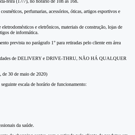
ta-feira (17/7), no horário de 10h às 16h.
éticos, perfumarias, acessórios, óticas, artigos esportivos e
odomésticos e eletrônicos, materiais de construção, lojas de
tigos de informática.
 prevista no parágrafo 1° para retiradas pelo cliente em área
as as modalidades de DELIVERY e DRIVE-THRU, NÃO HÁ QUALQUER
, de 30 de maio de 2020)
 seguinte escala de horário de funcionamento:
ssionais da saúde.