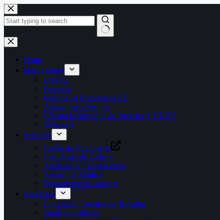
Pular
para
o
conteúdo
Home
Quem somos
História
Diretoria
Estatuto da Fecomércio-ES
Assessorias e Setores
Câmara Empresarial de Turismo (CET-ES)
Semana S
Soluções
Cartão do Empresário
Certificado de Origem
Atestado de Exclusividade
Assessoria Jurídica
Enquadramento sindical
Sindicatos
Convenção Coletiva de Trabalho
Sindicatos filiados