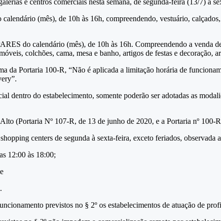
lerias e centros comerciais nesta semana, de segunda-feira (13/7) à sex
ário (mês), de 10h às 16h, compreendendo, vestuário, calçados, cosm
o calendário (mês), de 10h às 16h. Compreendendo a venda de eletr
óveis, colchões, cama, mesa e banho, artigos de festas e decoração, ar
 Portaria 100-R, “Não é aplicada a limitação horária de funcionamento
very”.
resencial dentro do estabelecimento, somente poderão ser adotad
to (Portaria Nº 107-R, de 13 de junho de 2020, e a Portaria nº 100-R
shopping centers de segunda à sexta-feira, exceto feriados, observada a
as 12:00 às 18:00;
 e
.
 funcionamento previstos no § 2º os estabelecimentos de atuação de profi