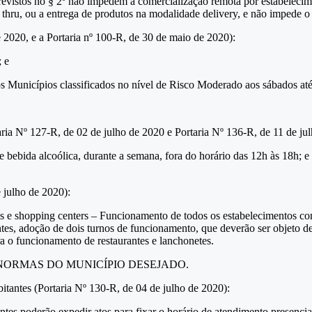
previstos no § 2º não impedem a comercialização remota por estabelecim
e thru, ou a entrega de produtos na modalidade delivery, e não impede 
e 2020, e a Portaria nº 100-R, de 30 de maio de 2020):
; e
s Municípios classificados no nível de Risco Moderado aos sábados até
ria Nº 127-R, de 02 de julho de 2020 e Portaria Nº 136-R, de 11 de ju
e bebida alcoólica, durante a semana, fora do horário das 12h às 18h; e 
 julho de 2020):
ais e shopping centers – Funcionamento de todos os estabelecimentos c
antes, adoção de dois turnos de funcionamento, que deverão ser objeto 
ara o funcionamento de restaurantes e lanchonetes.
A AS NORMAS DO MUNICÍPIO DESEJADO.
itantes (Portaria Nº 130-R, de 04 de julho de 2020):
ntes poderão expedir atos para fixar o horário de atendimento presencia