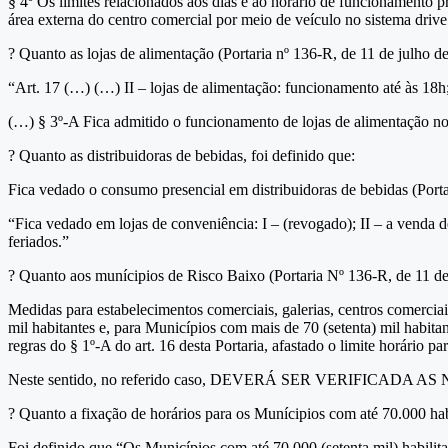
§ 4º Os limites relacionados aos dias e ao horário de funcionamento 
área externa do centro comercial por meio de veículo no sistema driv
?
Quanto as lojas de alimentação (Portaria nº 136-R, de 11 de julho d
“Art. 17 (…) (…) II – lojas de alimentação: funcionamento até às 18h
(…) § 3º-A Fica admitido o funcionamento de lojas de alimentação no
?
Quanto as distribuidoras de bebidas, foi definido que:
Fica vedado o consumo presencial em distribuidoras de bebidas (Porta
“Fica vedado em lojas de conveniência: I – (revogado); II – a venda d
feriados.”
?
Quanto aos munícipios de Risco Baixo (Portaria Nº 136-R, de 11 de
Medidas para estabelecimentos comerciais, galerias, centros comerci
mil habitantes e, para Municípios com mais de 70 (setenta) mil habit
regras do § 1º-A do art. 16 desta Portaria, afastado o limite horário p
Neste sentido, no referido caso, DEVERÁ SER VERIFICAD
?
Quanto a fixação de horários para os Munícipios com até 70.000 hab
Foi definido que “Os Municípios com até 70.000 (setenta mil) habilita