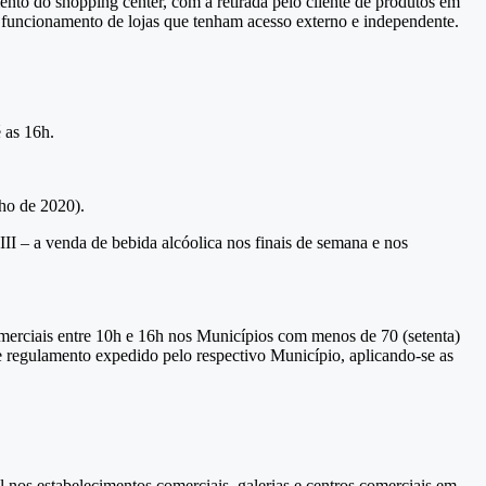
ento do shopping center, com a retirada pelo cliente de produtos em
o funcionamento de lojas que tenham acesso externo e independente.
 as 16h.
lho de 2020).
III – a venda de bebida alcóolica nos finais de semana e nos
omerciais entre 10h e 16h nos Municípios com menos de 70 (setenta)
de regulamento expedido pelo respectivo Município, aplicando-se as
l nos estabelecimentos comerciais, galerias e centros comerciais em