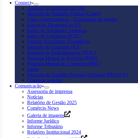
Connect
Análises Econômicas da CNC
Mercado de Trabalho Formal (Caged)
Datas comemorativas – Expectativa de vendas
Educação Financeira no ES
Índice de Atividades Turísticas
Índice de Confiança (ICEC)
Informe Econômico Fecomércio
Intenção de Consumo (ICF)
Pesquisa de Endividamento (PEIC)
Pesquisa Mensal de Serviços (PMS)
Pesquisa Mensal do Comércio (PMC)
Saúde
Mercado de Trabalho Formal e Informal (PNAD-T)
Comércio exterior
Comunicação
Assessoria de imprensa
Notícias
Relatório de Gestão 2025
Comércio News
Galeria de imagens
Informe Jurídico
Informe Tributário
Relatório Institucional 2024