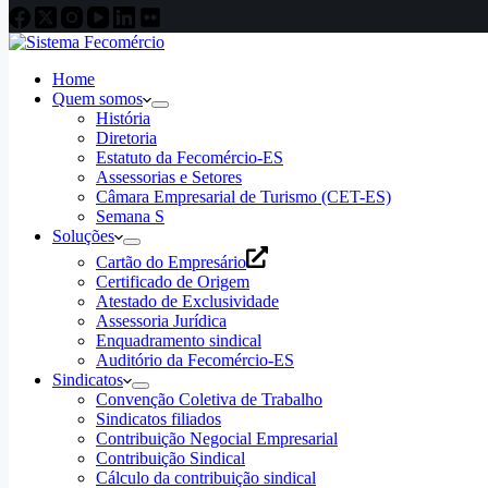
Home
Quem somos
História
Diretoria
Estatuto da Fecomércio-ES
Assessorias e Setores
Câmara Empresarial de Turismo (CET-ES)
Semana S
Soluções
Cartão do Empresário
Certificado de Origem
Atestado de Exclusividade
Assessoria Jurídica
Enquadramento sindical
Auditório da Fecomércio-ES
Sindicatos
Convenção Coletiva de Trabalho
Sindicatos filiados
Contribuição Negocial Empresarial
Contribuição Sindical
Cálculo da contribuição sindical