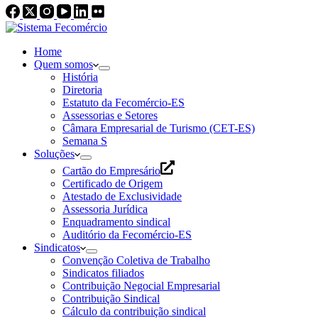
Home
Quem somos
História
Diretoria
Estatuto da Fecomércio-ES
Assessorias e Setores
Câmara Empresarial de Turismo (CET-ES)
Semana S
Soluções
Cartão do Empresário
Certificado de Origem
Atestado de Exclusividade
Assessoria Jurídica
Enquadramento sindical
Auditório da Fecomércio-ES
Sindicatos
Convenção Coletiva de Trabalho
Sindicatos filiados
Contribuição Negocial Empresarial
Contribuição Sindical
Cálculo da contribuição sindical