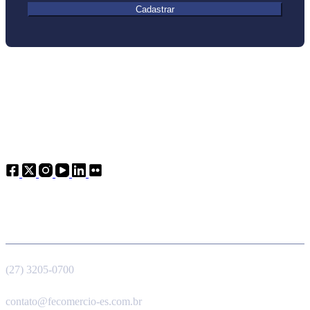
Cadastrar
Atendimento
Telefone
(27) 3205-0700
E-mail
contato@fecomercio-es.com.br