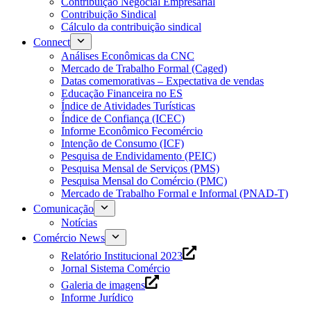
Contribuição Negocial Empresarial
Contribuição Sindical
Cálculo da contribuição sindical
Connect
Análises Econômicas da CNC
Mercado de Trabalho Formal (Caged)
Datas comemorativas – Expectativa de vendas
Educação Financeira no ES
Índice de Atividades Turísticas
Índice de Confiança (ICEC)
Informe Econômico Fecomércio
Intenção de Consumo (ICF)
Pesquisa de Endividamento (PEIC)
Pesquisa Mensal de Serviços (PMS)
Pesquisa Mensal do Comércio (PMC)
Mercado de Trabalho Formal e Informal (PNAD-T)
Comunicação
Notícias
Comércio News
Relatório Institucional 2023
Jornal Sistema Comércio
Galeria de imagens
Informe Jurídico