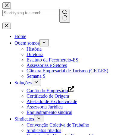
Pular
para
o
conteúdo
Home
Quem somos
História
Diretoria
Estatuto da Fecomércio-ES
Assessorias e Setores
Câmara Empresarial de Turismo (CET-ES)
Semana S
Soluções
Cartão do Empresário
Certificado de Origem
Atestado de Exclusividade
Assessoria Jurídica
Enquadramento sindical
Sindicatos
Convenção Coletiva de Trabalho
Sindicatos filiados