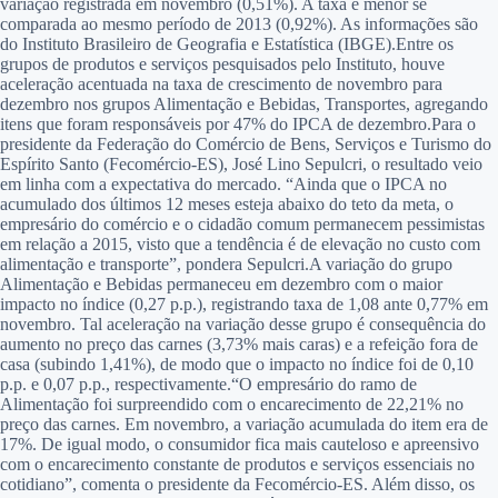
variação registrada em novembro (0,51%). A taxa é menor se
comparada ao mesmo período de 2013 (0,92%). As informações são
do Instituto Brasileiro de Geografia e Estatística (IBGE).Entre os
grupos de produtos e serviços pesquisados pelo Instituto, houve
aceleração acentuada na taxa de crescimento de novembro para
dezembro nos grupos Alimentação e Bebidas, Transportes, agregando
itens que foram responsáveis por 47% do IPCA de dezembro.Para o
presidente da Federação do Comércio de Bens, Serviços e Turismo do
Espírito Santo (Fecomércio-ES), José Lino Sepulcri, o resultado veio
em linha com a expectativa do mercado. “Ainda que o IPCA no
acumulado dos últimos 12 meses esteja abaixo do teto da meta, o
empresário do comércio e o cidadão comum permanecem pessimistas
em relação a 2015, visto que a tendência é de elevação no custo com
alimentação e transporte”, pondera Sepulcri.A variação do grupo
Alimentação e Bebidas permaneceu em dezembro com o maior
impacto no índice (0,27 p.p.), registrando taxa de 1,08 ante 0,77% em
novembro. Tal aceleração na variação desse grupo é consequência do
aumento no preço das carnes (3,73% mais caras) e a refeição fora de
casa (subindo 1,41%), de modo que o impacto no índice foi de 0,10
p.p. e 0,07 p.p., respectivamente.“O empresário do ramo de
Alimentação foi surpreendido com o encarecimento de 22,21% no
preço das carnes. Em novembro, a variação acumulada do item era de
17%. De igual modo, o consumidor fica mais cauteloso e apreensivo
com o encarecimento constante de produtos e serviços essenciais no
cotidiano”, comenta o presidente da Fecomércio-ES. Além disso, os