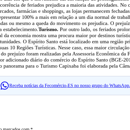
ocorrência de feriados prejudica a maioria das atividades. N
ados, farmácias e shoppings, as lojas permanecem fechadas.
 representar 100% a mais em relação a um dia normal de trab
hadas ou mesmo a queda do movimento os prejudica. O prejuízo
a estabelecimento.
Turismo.
Por outro lado, os feriados prolo
tual da economia mostra uma procura maior por destinos turísti
tunidades. O Espírito Santo está localizado em uma região pri
s suas 10 Regiões Turísticas. Nesse caso, essa maior circulaç
s do prejuízo foram realizadas pela Assessoria Econômica da 
lor adicionado diário do comércio do Espírito Santo (BGE-2
se do panorama para o Turismo Capixaba foi elaborada pela C
Receba notícias da Fecomércio-ES no nosso grupo do WhatsApp
ão marcados com
*