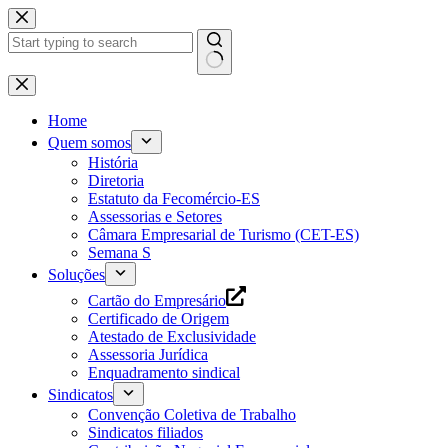
Pular
para
o
conteúdo
Home
Quem somos
História
Diretoria
Estatuto da Fecomércio-ES
Assessorias e Setores
Câmara Empresarial de Turismo (CET-ES)
Semana S
Soluções
Cartão do Empresário
Certificado de Origem
Atestado de Exclusividade
Assessoria Jurídica
Enquadramento sindical
Sindicatos
Convenção Coletiva de Trabalho
Sindicatos filiados