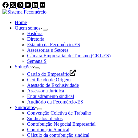
Home
Quem somos
História
Diretoria
Estatuto da Fecomércio-ES
Assessorias e Setores
Câmara Empresarial de Turismo (CET-ES)
Semana S
Soluções
Cartão do Empresário
Certificado de Origem
Atestado de Exclusividade
Assessoria Jurídica
Enquadramento sindical
Auditório da Fecomércio-ES
Sindicatos
Convenção Coletiva de Trabalho
Sindicatos filiados
Contribuição Negocial Empresarial
Contribuição Sindical
Cálculo da contribuição sindical