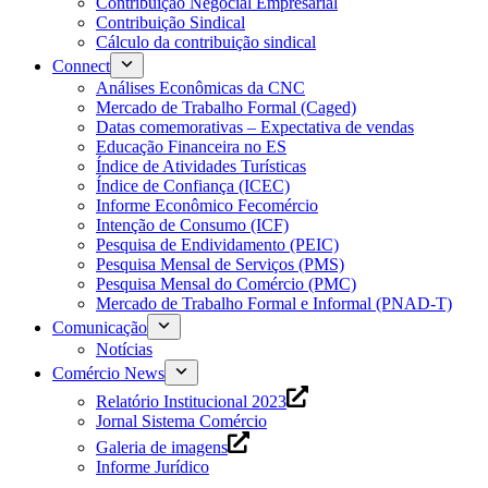
Contribuição Negocial Empresarial
Contribuição Sindical
Cálculo da contribuição sindical
Connect
Análises Econômicas da CNC
Mercado de Trabalho Formal (Caged)
Datas comemorativas – Expectativa de vendas
Educação Financeira no ES
Índice de Atividades Turísticas
Índice de Confiança (ICEC)
Informe Econômico Fecomércio
Intenção de Consumo (ICF)
Pesquisa de Endividamento (PEIC)
Pesquisa Mensal de Serviços (PMS)
Pesquisa Mensal do Comércio (PMC)
Mercado de Trabalho Formal e Informal (PNAD-T)
Comunicação
Notícias
Comércio News
Relatório Institucional 2023
Jornal Sistema Comércio
Galeria de imagens
Informe Jurídico