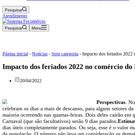
Pesquisar
Atendimento
Pesquisar
Menu
Página inicial
›
Notícias
›
Sem categoria
›
Impacto dos feriados 2022 
Impacto dos feriados 2022 no comércio do 
20/04/2022
Perspectivas
. No
celebram os dias a mais de descanso, para alguns setores da
maioria ocorrendo nas quartas-feiras. Dois deles cairão em q
Carnaval (que são facultativos) serão 9 dias parados.
Estima
dias úteis completamente parados. Ou seja, esse é o valor 
da população. O número não leva em consideração os demai