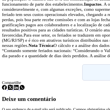
funcionamento de parte dos estabelecimentos.
Impactos
. A 
consideravelmente e, com algumas exceções, como supermerc
feriado tem seus custos operacionais elevados, chegando a
perdas, pois boa parte recebe comissões e com as lojas fec
gratificações pagos aos colaboradores e a localização de cad
resultados positivos para as cidades turísticas. O cenário a
favorecidas.Para esse setor, os feriados se traduzem em opor
(MG/RJ/SP) e é rico em atrativos turísticos distribuídos na
nessas regiões.
Nota Técnica
O cálculo e a análise dos dado
“Contando somente feriados nacionais: “Considerando o Va
dia parado e a quantidade de dias úteis perdidos. A análi
Compartilhe
Deixe um comentário
O seu endereço de e-mail não será publicado.
Campos obrigatórios s