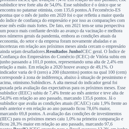
subíndice teve forte alta de 54,0%. Esse subíndice é o único que se
encontra no patamar otimista, com 135,6 pontos.A Fecomércio-ES
pontua que o mês de junho em 2020 foi o que refletiu a maior queda
do índice de confiança do empresário e por isso as comparações com
esse mês estão mais fortes. De fato, em 2021 tem-se uma perspectiva
um pouco mais confiante devido ao avanço da vacinação e melhora
nos números gerais da pandemia, embora as condições atuais da
economia, do setor e da empresa foram novamente abaladas e as
incertezas em relação aos próximos meses ainda cercam o empresário
ainda sejam desafiadores.
Resultados Junho
ICEC geral. O Índice de
Confiança dos Empresários do Comércio (ICEC) de Vitória subiu em
junho passando a 101,0 pontos, representando uma alta de 2,4% em
relação a maio. Em relação a 2020 houve avanço de 49,1%. O
indicador varia de 0 (zero) a 200 (duzentos) pontos na qual 100 (cem)
corresponde à zona de indiferença, abaixo à situação de pessimismo e
acima, otimismo.Subíndices. A alta mensal do indicador geral foi
puxada pela avaliação das expectativas para os próximos meses. Esse
subíndice (IEEC) subiu de 7,4% frente ao mês anterior e teve alta de
54,0% em relação ao ano passado, marcando 135,6 pontos. Já o
subíndice que avalia as condições atuais (ICAEC) caiu 1,9% frente ao
mês anterior e em relação ao ano passado ficou 78,6% maior,
marcando 69,8 pontos. A avaliação das condições de investimentos
(IIEC) para os próximos meses caiu 1,0% na primeira comparação e
ficou 28,3% maior em relação ao ano passado, marcando 97,6