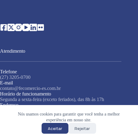
Atendimento
Telefone
(27) 3205-0700
E-mail
contato@fecomercio-es.com.br
Horário de funcionamento
Segunda a sexta-feira (exceto feriados), das 8h às 17h
Endereço
Rua Misael Pedreira da Silva, 138, 3º andar, Santa Lúcia,
Nós usamos cookies para garantir que você tenha a melhor
Vitória - ES, 29056-230
experiência em nosso site.
Copyright © 2026 • Sistema Fecomércio • Todos os direitos
reservados •
Política de privacidade
Aceitar
Rejeitar