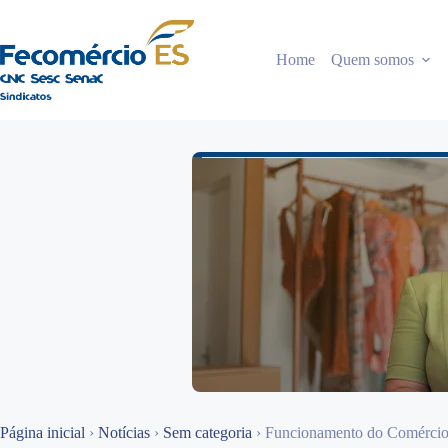
Pular
para
o
Home
Quem somos
conteúdo
Página inicial
›
Notícias
›
Sem categoria
›
Funcionamento do Comércio 