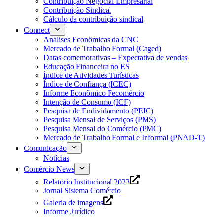
Contribuição Negocial Empresarial
Contribuição Sindical
Cálculo da contribuição sindical
Connect
Análises Econômicas da CNC
Mercado de Trabalho Formal (Caged)
Datas comemorativas – Expectativa de vendas
Educação Financeira no ES
Índice de Atividades Turísticas
Índice de Confiança (ICEC)
Informe Econômico Fecomércio
Intenção de Consumo (ICF)
Pesquisa de Endividamento (PEIC)
Pesquisa Mensal de Serviços (PMS)
Pesquisa Mensal do Comércio (PMC)
Mercado de Trabalho Formal e Informal (PNAD-T)
Comunicação
Notícias
Comércio News
Relatório Institucional 2023
Jornal Sistema Comércio
Galeria de imagens
Informe Jurídico