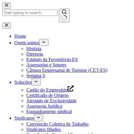
Pular
para
o
conteúdo
Home
Quem somos
História
Diretoria
Estatuto da Fecomércio-ES
Assessorias e Setores
Câmara Empresarial de Turismo (CET-ES)
Semana S
Soluções
Cartão do Empresário
Certificado de Origem
Atestado de Exclusividade
Assessoria Jurídica
Enquadramento sindical
Sindicatos
Convenção Coletiva de Trabalho
Sindicatos filiados