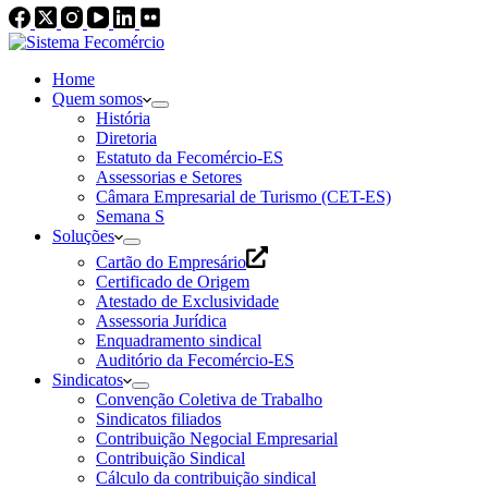
Home
Quem somos
História
Diretoria
Estatuto da Fecomércio-ES
Assessorias e Setores
Câmara Empresarial de Turismo (CET-ES)
Semana S
Soluções
Cartão do Empresário
Certificado de Origem
Atestado de Exclusividade
Assessoria Jurídica
Enquadramento sindical
Auditório da Fecomércio-ES
Sindicatos
Convenção Coletiva de Trabalho
Sindicatos filiados
Contribuição Negocial Empresarial
Contribuição Sindical
Cálculo da contribuição sindical