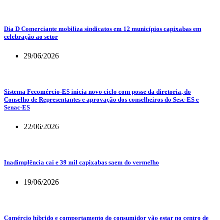
Dia D Comerciante mobiliza sindicatos em 12 municípios capixabas em
celebração ao setor
29/06/2026
Sistema Fecomércio-ES inicia novo ciclo com posse da diretoria, do
Conselho de Representantes e aprovação dos conselheiros do Sesc-ES e
Senac-ES
22/06/2026
Inadimplência cai e 39 mil capixabas saem do vermelho
19/06/2026
Comércio híbrido e comportamento do consumidor vão estar no centro de