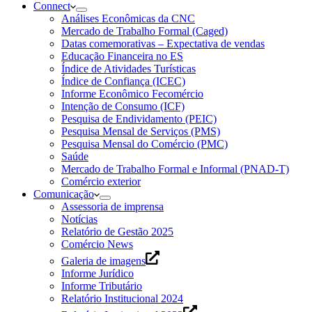
Connect
Análises Econômicas da CNC
Mercado de Trabalho Formal (Caged)
Datas comemorativas – Expectativa de vendas
Educação Financeira no ES
Índice de Atividades Turísticas
Índice de Confiança (ICEC)
Informe Econômico Fecomércio
Intenção de Consumo (ICF)
Pesquisa de Endividamento (PEIC)
Pesquisa Mensal de Serviços (PMS)
Pesquisa Mensal do Comércio (PMC)
Saúde
Mercado de Trabalho Formal e Informal (PNAD-T)
Comércio exterior
Comunicação
Assessoria de imprensa
Notícias
Relatório de Gestão 2025
Comércio News
Galeria de imagens
Informe Jurídico
Informe Tributário
Relatório Institucional 2024