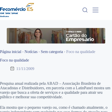
Pular
para
o
conteúdo
Página inicial
›
Notícias
›
Sem categoria
›
Foco na qualidade
Foco na qualidade
11/11/2009
Pesquisa anual realizada pela ABAD – Associação Brasileira de
Atacadistas e Distribuidores, em parceria com a LatinPanel mostra um
varejo que busca a oferta de serviços e a qualidade para atrair seu
público e melhorar sua competitividade.
Ela mostra que o pequeno varejo ou, como é chamado atualmente, o
varejo independente vem evoluindo nas suas formas de atuação para