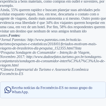
experiência a bens materiais, como compras em outlet e suvenires, por
exemplo.
Ainda, 55% querem rapidez e buscam planejar suas atividades pelo
celular enquanto viajam. Isso, em tese, descartaria o contato com o
agente de viagens, dando mais autonomia a si mesmo. Outro ponto que
evidencia essa liberdade é que 34% dos viajantes querem hospedar em
uma casa, em vez de um hotel. Por fim, 58% dos respondentes querem
visitar um destino que nenhum de seus amigos tenham ido
antes.
Fontes:
¹Jornal Panrotas: http://www.panrotas.com.br/noticia-
turismo/pesquisas-e-estatisticas/2018/01/feriados-motivam-mais-
viagens-de-brasileiros-diz-pesquisa_152355.html?lista
²Pesquisa Sondagem do Consumidor – Intenção de Viagem,
Novembro 2017: http://www.dadosefatos.turismo.gov.br/sondagens-
conjunturais/sondagem-do-consumidor-inten%C3%A7%C3%A3o-de-
viagem.html
³Câmara Empresarial do Turismo e Assessoria Econômica
Fecomércio-ES
Receba notícias da Fecomércio-ES no nosso grupo do
WhatsApp.