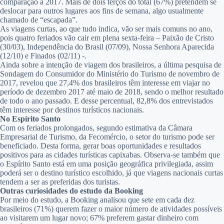
comparação a 2017. Mais de dois terços do total (67%) pretendem se
deslocar para outros lugares aos fins de semana, algo usualmente
chamado de “escapada”.
As viagens curtas, ao que tudo indica, vão ser mais comuns no ano,
pois quatro feriados vão cair em plena sexta-feira – Paixão de Cristo
(30/03), Independência do Brasil (07/09), Nossa Senhora Aparecida
(12/10) e Finados (02/11) -.
Ainda sobre a intenção de viagem dos brasileiros, a última pesquisa de
Sondagem do Consumidor do Ministério do Turismo de novembro de
2017, revelou que 27,4% dos brasileiros têm interesse em viajar no
período de dezembro 2017 até maio de 2018, sendo o melhor resultado
de todo o ano passado. E desse percentual, 82,8% dos entrevistados
têm interesse por destinos turísticos nacionais.
No Espírito Santo
Com os feriados prolongados, segundo estimativa da Câmara
Empresarial de Turismo, da Fecomércio, o setor do turismo pode ser
beneficiado. Desta forma, gerar boas oportunidades e resultados
positivos para as cidades turísticas capixabas. Observa-se também que
o Espírito Santo está em uma posição geográfica privilegiada, assim
poderá ser o destino turístico escolhido, já que viagens nacionais curtas
tendem a ser as preferidas dos turistas.
Outras curiosidades do estudo da Booking
Por meio do estudo, a Booking analisou que sete em cada dez
brasileiros (71%) querem fazer o maior número de atividades possíveis
ao visitarem um lugar novo; 67% preferem gastar dinheiro com