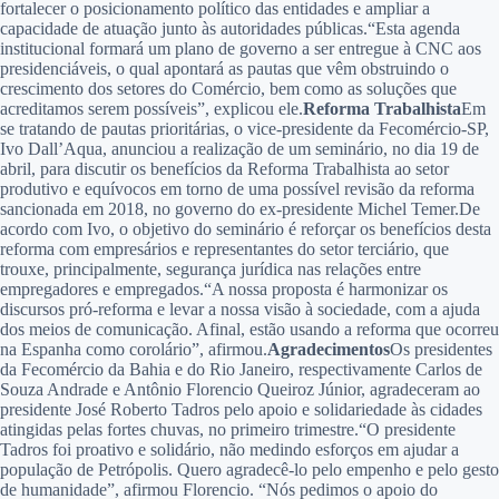
fortalecer o posicionamento político das entidades e ampliar a
capacidade de atuação junto às autoridades públicas.“Esta agenda
institucional formará um plano de governo a ser entregue à CNC aos
presidenciáveis, o qual apontará as pautas que vêm obstruindo o
crescimento dos setores do Comércio, bem como as soluções que
acreditamos serem possíveis”, explicou ele.
Reforma Trabalhista
Em
se tratando de pautas prioritárias, o vice-presidente da Fecomércio-SP,
Ivo Dall’Aqua, anunciou a realização de um seminário, no dia 19 de
abril, para discutir os benefícios da Reforma Trabalhista ao setor
produtivo e equívocos em torno de uma possível revisão da reforma
sancionada em 2018, no governo do ex-presidente Michel Temer.De
acordo com Ivo, o objetivo do seminário é reforçar os benefícios desta
reforma com empresários e representantes do setor terciário, que
trouxe, principalmente, segurança jurídica nas relações entre
empregadores e empregados.“A nossa proposta é harmonizar os
discursos pró-reforma e levar a nossa visão à sociedade, com a ajuda
dos meios de comunicação. Afinal, estão usando a reforma que ocorreu
na Espanha como corolário”, afirmou.
Agradecimentos
Os presidentes
da Fecomércio da Bahia e do Rio Janeiro, respectivamente Carlos de
Souza Andrade e Antônio Florencio Queiroz Júnior, agradeceram ao
presidente José Roberto Tadros pelo apoio e solidariedade às cidades
atingidas pelas fortes chuvas, no primeiro trimestre.“O presidente
Tadros foi proativo e solidário, não medindo esforços em ajudar a
população de Petrópolis. Quero agradecê-lo pelo empenho e pelo gesto
de humanidade”, afirmou Florencio. “Nós pedimos o apoio do