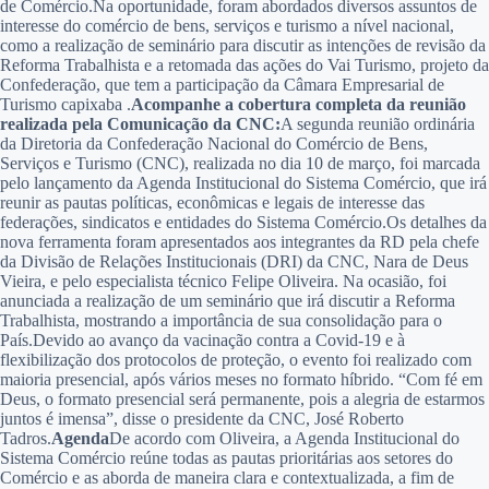
de Comércio.Na oportunidade, foram abordados diversos assuntos de
interesse do comércio de bens, serviços e turismo a nível nacional,
como a realização de seminário para discutir as intenções de revisão da
Reforma Trabalhista e a retomada das ações do Vai Turismo, projeto da
Confederação, que tem a participação da Câmara Empresarial de
Turismo capixaba .
Acompanhe a cobertura completa da reunião
realizada pela Comunicação da CNC:
A segunda reunião ordinária
da Diretoria da Confederação Nacional do Comércio de Bens,
Serviços e Turismo (CNC), realizada no dia 10 de março, foi marcada
pelo lançamento da Agenda Institucional do Sistema Comércio, que irá
reunir as pautas políticas, econômicas e legais de interesse das
federações, sindicatos e entidades do Sistema Comércio.Os detalhes da
nova ferramenta foram apresentados aos integrantes da RD pela chefe
da Divisão de Relações Institucionais (DRI) da CNC, Nara de Deus
Vieira, e pelo especialista técnico Felipe Oliveira. Na ocasião, foi
anunciada a realização de um seminário que irá discutir a Reforma
Trabalhista, mostrando a importância de sua consolidação para o
País.Devido ao avanço da vacinação contra a Covid-19 e à
flexibilização dos protocolos de proteção, o evento foi realizado com
maioria presencial, após vários meses no formato híbrido. “Com fé em
Deus, o formato presencial será permanente, pois a alegria de estarmos
juntos é imensa”, disse o presidente da CNC, José Roberto
Tadros.
Agenda
De acordo com Oliveira, a Agenda Institucional do
Sistema Comércio reúne todas as pautas prioritárias aos setores do
Comércio e as aborda de maneira clara e contextualizada, a fim de